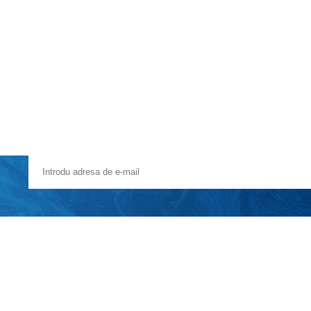
Voucher Cadou
Agentii
 Ultra-All-inclusive. Cladirile sunt imprastiate in jurul valorii de 35.0