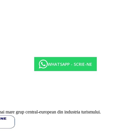
WHATSAPP - SCRIE-NE
a incalzita)
12.30-14.30 pranz tip bufet, 19.00-22.00 cina bufet, 22.00-7.00 bufet noap
i racoritoare, bere, vin la pranz si cina
ta), la alegere asiatica, taverna de peste sau greceasca (cu rezervare pr
, vin, bauturi alcoolice (toate produse local + alcool de marca selectat, 
mai mare grup central-european din industria turismului.
e, vin, bauturi alcoolice (toate produse local + alcool de marca selectat,
, 22.00-24.00 - gustari usoare (de exemplu, clatite, fructe etc.)
e. Pentru cina este necesara tinuta formala.