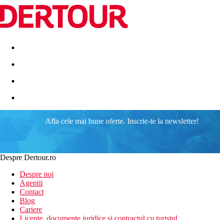
Destinatii
Vacanta perfecta
OFERTE DE NERATAT
Afla cele mai bune oferte. Inscrie-te la newsletter!
Akti Palace
Autobuz gratuit spre statiunea Kardamena
Maisonette spatioase pana la 5 persoane
Despre Dertour.ro
Chiar langa o plaja lunga cu o intrare treptata in mare
3 restaurante tematice (asiatic, peste si grecesc)
Despre noi
Un numar mare de activitati sportive
Agentii
Contact
Informatii despre hotel
Blog
Akti Palace este o statiune de 5* cu 189 de camere si servicii 24h
Cariere
modern, cu poteci si piete.
Licente, documente juridice si contractul cu turistul