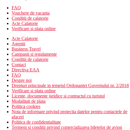
Descrierea hotelului
FAQ
70 de camere
Vouchere de vacanta
hol de intrare cu receptie
Conditii de calatorie
restaurant principal
Acte Calatorie
lift
Verificare si plata online
2 restaurante a la carte
Acte Calatorie
casa de clatite
Agentii
piscina (sezlonguri, umbrele gratuite, prosoape contra unui
Business Travel
depozit)
Campanii si regulamente
camera comuna
Conditii de calatorie
lobby bar
Contact
bar la piscina
Directiva EAA
Descrierea plajei
FAQ
plaja cu nisip-pietris (sezlonguri si umbrele gratuite)
Despre noi
Drepturi principale in temeiul Ordonantei Guvernului nr. 2/2018
Activitati sportive gratuite
Verificare si plata online
mini fitness
Licente, documente juridice si contractul cu turistul
tenis de masa
Modalitati de plata
Program de animatie usoara de 3 ori pe saptamana
Politica cookies
Nota de informare privind protectia datelor pentru contactele de
Activitati sportive contra cost
afaceri
diferite tipuri de masaje
Politica de confidentialitate
pachete cosmetice
Termeni si conditii privind comercializarea biletelor de avion