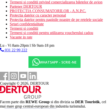
tenis
Termeni si conditii privind comercializarea biletelor de avion
Partener DERTOUR
Activitati sportive contra cost
PROTECTIA CONSUMATORILOR - A.N.P.C.
fitness
Protectia datelor cu caracter personal
inchiriere de biciclete in apropiere
Protectia datelor pentru paginile noastre de pe retelele sociale
sporturi nautice disponibile la cca 800 m de plaja hotelului
Setari confidentialitate
Termeni si conditii
Masa
Termeni si conditii pentru utilizarea voucherului cadou
All inclusive
Vacante in rate
Mic dejun tip bufet (07:30–10:00)
Lu - Vi 8am-20pm l Sb 9am-18 pm
Pranz tip bufet (12:30–14:00)
031 22 99 222
Cina tip bufet (18:30-21:00)
Gustare usoara in timpul zilei (11.00-17.00)
Bauturi alcoolice si non-alcoolice (10:00 a.m.-11:00 p.m.)
WHATSAPP - SCRIE-NE
Categoria oficiala
4 stele
Nota
Copyright © 2026, DERTOUR
In Grecia, exista obligatia de a plati taxa climatica in functie de
categoria de hotel. Taxa nu este inclusa in pretul turului si trebuie
platita de catre client direct la receptia hotelului.
Facem parte din
REWE Group
si din divizia sa
DER Touristik
, cel
Taxa turistica
mai mare grup central-european din industria turismului.
Incepand cu 2025, in Grecia exista obligatia de a plati taxa