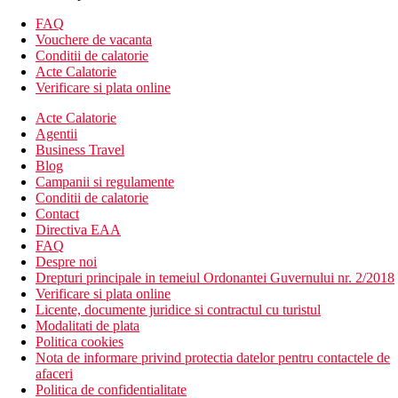
Suite, Deluxe: 2 dormitoare, living, 48 m2
FAQ
Descrierea hotelului
Vouchere de vacanta
Hotelul dispune de:
Conditii de calatorie
Acte Calatorie
187 camere
Verificare si plata online
hol de intrare cu receptie (posibilitate de inchiriat un seif)
Acte Calatorie
lobby bar
Agentii
restaurant principal
Business Travel
restaurant italian a la carte
Blog
baruri
Campanii si regulamente
piscina exterioara cu zona separata pentru copii
Conditii de calatorie
terasa la soare
Contact
sezlonguri si umbrele gratuite, prosoape contra cost
Directiva EAA
bar langa piscina
FAQ
piscina pentru copii
Despre noi
loc de joaca
Drepturi principale in temeiul Ordonantei Guvernului nr. 2/2018
Gratuit: WiFi in hol
Verificare si plata online
Contra cost: WiFi in camere
Licente, documente juridice si contractul cu turistul
Plaja
Modalitati de plata
plaja cu nisip si pietricele fine
Politica cookies
sezlonguri, umbrele si prosoape contra cost
Nota de informare privind protectia datelor pentru contactele de
afaceri
Activitati sportive gratuite
Politica de confidentialitate