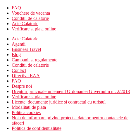
usa plianta, canapea extensibila, piscina comuna.
FAQ
Camera de familie: dormitor separat cu usa plianta, canapea
Vouchere de vacanta
extensibila, piscina privata.
Conditii de calatorie
Descrierea hotelului
Acte Calatorie
Hotelul dispune de:
Verificare si plata online
Acte Calatorie
144 camere
Agentii
hol de intrare cu receptie
Business Travel
restaurant principal
Blog
lobby bar
Campanii si regulamente
mini-market
Conditii de calatorie
piscina exterioara
Contact
piscina pentru copii
Directiva EAA
terasa la soare
FAQ
sezlonguri si umbrele gratuite
Despre noi
prosoape (contra cost)
Drepturi principale in temeiul Ordonantei Guvernului nr. 2/2018
bar langa piscina
Verificare si plata online
piscina pentru copii
Licente, documente juridice si contractul cu turistul
loc de joaca
Modalitati de plata
Descrierea plajei
Politica cookies
plaja cu nisip la aproximativ 100 m
Nota de informare privind protectia datelor pentru contactele de
sezlonguri, umbrele si prosoape contra cost
afaceri
Politica de confidentialitate