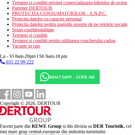
Activitati sportive gratuite
Termeni si conditii privind comercializarea biletelor de avion
fitness
Partener DERTOUR
PROTECTIA CONSUMATORILOR - A.N.P.C.
Masa
Protectia datelor cu caracter personal
All inclusive:
Protectia datelor pentru paginile noastre de pe retelele sociale
Setari confidentialitate
mic dejun, pranz si cina tip bufet
Termeni si conditii
gustari usoare in timpul zilei
Termeni si conditii pentru utilizarea voucherului cadou
bauturi alcoolice si non-alcoolice (10:00-23:00)
Vacante in rate
Categoria oficiala
Lu - Vi 8am-20pm l Sb 9am-18 pm
4 stele
031 22 99 222
Nota
In Grecia, exista obligatia de a plati o taxa climatica in functie de
WHATSAPP - SCRIE-NE
categoria hotelului. Taxa nu este inclusa in pretul turului si
trebuie platita de catre client direct la receptia hotelului.
Amploarea si calitatea serviciilor si activitatilor enumerate pot fi
afectate de introducerea oricaror masuri de igiena sau
antiepidemice in destinatia data.
Copyright © 2026, DERTOUR
Distanţe
Facem parte din
REWE Group
si din divizia sa
DER Touristik
, cel
2,5 km
mai mare grup central-european din industria turismului.
Centrul orasului