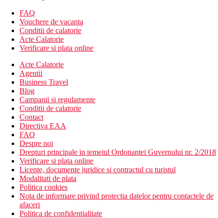
Camera de familie (FR): aceleasi facilitati ca ale camerei
FAQ
duble, cca 32 m2, 2 camere separate (cu usi retractabile),
Vouchere de vacanta
pat supraetajat sau paturi suplimentare pentru copii.
Conditii de calatorie
Vedere peisaj sau mare.
Acte Calatorie
Suita: 2 camere separate prin usi retractabile.
Verificare si plata online
Descrierea hotelului
Acte Calatorie
Hotelul dispune de:
Agentii
268 camere
Business Travel
hol cu ​​receptie
Blog
lift in cladirea principala
Campanii si regulamente
restaurant principal
Conditii de calatorie
taverna greceasca pe plaja
Contact
bar pe plaja
Directiva EAA
bar la piscina si snack-baruri
FAQ
sala TV/video
Despre noi
amfiteatru
Drepturi principale in temeiul Ordonantei Guvernului nr. 2/2018
minimarket
Verificare si plata online
magazin de cadouri
Licente, documente juridice si contractul cu turistul
gradina bine intretinuta
Modalitati de plata
doua piscine, inclusiv o piscina pentru copii
Politica cookies
o piscina pentru copii cu tobogane
Nota de informare privind protectia datelor pentru contactele de
Sezlonguri, umbrele si prosoape gratuite la piscina
afaceri
Descrierea plajei
Politica de confidentialitate