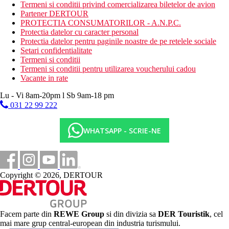
Plaja lunga de nisip cu nisip fin
Termeni si conditii privind comercializarea biletelor de avion
Sezlonguri si umbrele gratuite
Partener DERTOUR
Dusuri si vestiare disponibile
PROTECTIA CONSUMATORILOR - A.N.P.C.
Protectia datelor cu caracter personal
Activitati sportive gratuite
Protectia datelor pentru paginile noastre de pe retelele sociale
aquapark pentru copii
Setari confidentialitate
2 terenuri de tenis
Termeni si conditii
tenis de masa
Termeni si conditii pentru utilizarea voucherului cadou
darts
Vacante in rate
biliard
boccia
Lu - Vi 8am-20pm l Sb 9am-18 pm
hidrobiciclete
031 22 99 222
windsurfing (doar cu permis)
volei pe plaja
WHATSAPP - SCRIE-NE
teren de baschet
fitness, aerobic
Grecoland club (3–12 ani)
Activitati sportive contra cost
Copyright © 2026, DERTOUR
calarie
sporturi nautice pe plaja
inchiriere de biciclete
lectii de tenis pentru copii si adulti
biliard
Facem parte din
REWE Group
si din divizia sa
DER Touristik
, cel
mai mare grup central-european din industria turismului.