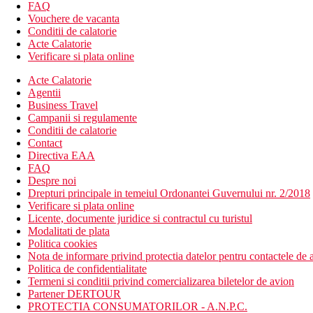
sezlonguri si umbrele contra cost
FAQ
Vouchere de vacanta
Activitati sportive gratuite
Conditii de calatorie
plaja
Acte Calatorie
Verificare si plata online
Activitati sportive contra cost
biliard
Acte Calatorie
darts
Agentii
inchiriere de biciclete
Business Travel
Campanii si regulamente
Masa
Conditii de calatorie
Mic dejun
Contact
Directiva EAA
mic dejun continental tip bufet
FAQ
Despre noi
Categoria oficiala
Drepturi principale in temeiul Ordonantei Guvernului nr. 2/2018
3 stele
Verificare si plata online
Licente, documente juridice si contractul cu turistul
Nota
Modalitati de plata
In Grecia, exista obligatia de a plati taxa climatica in functie de ca
Politica cookies
Nota de informare privind protectia datelor pentru contactele de a
Taxa turistica
Politica de confidentialitate
Incepand cu 2025, in Grecia exista obligatia de a plati taxa climatic
Termeni si conditii privind comercializarea biletelor de avion
statiune in Grecia sunt (Aprilie – Octombrie): 5.00 €. Tarifele af
Partener DERTOUR
PROTECTIA CONSUMATORILOR - A.N.P.C.