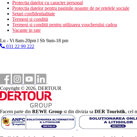
Distanţe
Protectia datelor cu caracter personal
Protectia datelor pentru paginile noastre de pe retelele sociale
23 km
Setari confidentialitate
Distanta de cel mai apropiat aeroport
Termeni si conditii
Termeni si conditii pentru utilizarea voucherului cadou
400 m
Vacante in rate
Distanta pana la plaja
Lu - Vi 8am-20pm l Sb 9am-18 pm
031 22 99 222
Galerie foto
Copyright © 2026, DERTOUR
Facem parte din
REWE Group
si din divizia sa
DER Touristik
, cel 