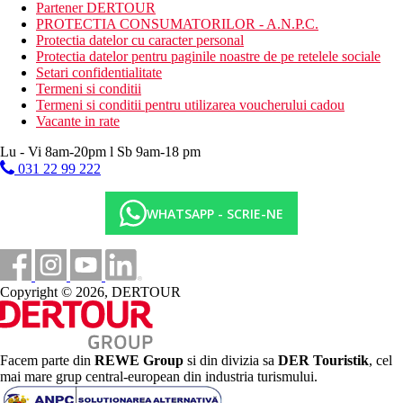
Partener DERTOUR
piscina (sezlonguri si umbrele gratuite)
PROTECTIA CONSUMATORILOR - A.N.P.C.
piscina pentru copii
Protectia datelor cu caracter personal
birou de schimb valutar
Protectia datelor pentru paginile noastre de pe retelele sociale
magazin de bijuterii
Setari confidentialitate
mini market
Termeni si conditii
loc de parcare (gratuit, in limita disponibilitatii)
Termeni si conditii pentru utilizarea voucherului cadou
coafor
Vacante in rate
sala de conferinte
terasa
Lu - Vi 8am-20pm l Sb 9am-18 pm
club pentru copii
031 22 99 222
Descrierea plajei
plaja cu pietris
WHATSAPP - SCRIE-NE
sezlonguri si umbrele gratuite
prosoape - 10 euro
transfer la plaja (gratuit)
Activitati sportive gratuite
Copyright © 2026, DERTOUR
fitness
teren de tenis (iluminat contra cost)
polo pe apa
mini fotbal
Facem parte din
REWE Group
si din divizia sa
DER Touristik
, cel
volei
mai mare grup central-european din industria turismului.
tenis de masa
programe de animatie