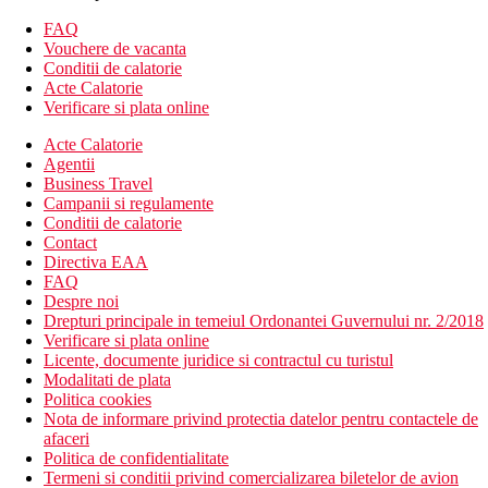
set pentru prepararea ceaiului si cafelei
FAQ
balcon sau terasa
Vouchere de vacanta
Conditii de calatorie
Alte tipuri de camere (daca nu se specifica altfel, camerele
Acte Calatorie
au facilitatile de mai sus):
Verificare si plata online
Camera dubla, vedere la mare: vedere la mare.
Acte Calatorie
Camera dubla, vedere la mare, renovat
Agentii
Suita Junior, vedere spre mare: spatioasa, canapea, 38m2
Business Travel
Suita Junior, vedere la mare: spatioasa, canapea, 38m2
Campanii si regulamente
Suita Junior, vedere spre mare, renovat: spatioasa,
Conditii de calatorie
canapea, 38m2
Contact
Suita Junior, vedere spre mare, renovata: spatioasa,
Directiva EAA
canapea, 38m2
FAQ
Suita, Executive: dormitor separat, 2 canapele in living, 75
Despre noi
m2
Drepturi principale in temeiul Ordonantei Guvernului nr. 2/2018
Verificare si plata online
Descrierea hotelului
Licente, documente juridice si contractul cu turistul
Hotelul dispune de:
Modalitati de plata
Politica cookies
hol de intrare cu receptie
Nota de informare privind protectia datelor pentru contactele de
restaurant
afaceri
restaurante tematice
Politica de confidentialitate
baruri
Termeni si conditii privind comercializarea biletelor de avion
Wi-Fi (gratuit)