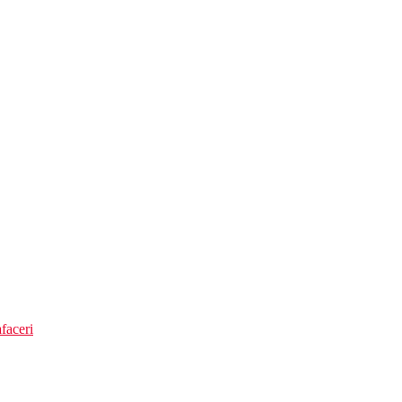
faceri
et (19.30-21.30)
ate, de productie locala (11.00-23.30)