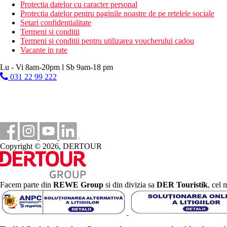
Va rugam sa retineti: orele si locurile de servire de mai sus se po
Protectia datelor cu caracter personal
Protectia datelor pentru paginile noastre de pe retelele sociale
Categoria oficiala
Setari confidentialitate
4 stele
Termeni si conditii
Termeni si conditii pentru utilizarea voucherului cadou
Distanţe
Vacante in rate
Lu - Vi 8am-20pm l Sb 9am-18 pm
200 m
031 22 99 222
Magazine
0 m
Distanta pana la plaja
0 m
Rau
Copyright © 2026, DERTOUR
7 km
Distanta de cel mai apropiat aeroport
Plaja
Facem parte din
REWE Group
si din divizia sa
DER Touristik
, cel 
Sezlonguri si umbrele gratuite pe plaja
Hotel langa plaja
Vacanta la plaja