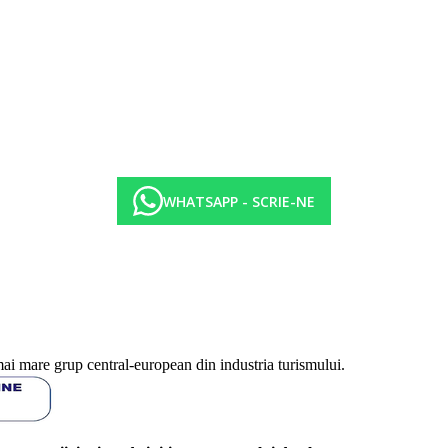
t modifica. Este necesara tinuta formala pentru cina.
WHATSAPP - SCRIE-NE
mai mare grup central-european din industria turismului.