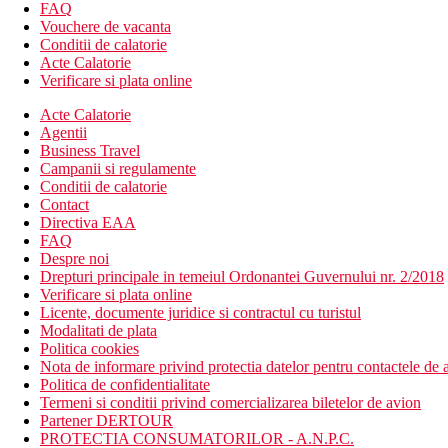
prosoape contra cost
FAQ
bar la piscina
Vouchere de vacanta
programe de animatie pentru copii si adulti.
Conditii de calatorie
Acte Calatorie
Descrierea plajei
Verificare si plata online
Plaja nisipoasa chiar langa hotel.
Sezlonguri si umbrele gratuite, prosoape contra cost.
Acte Calatorie
Agentii
Activitati sportive gratuite
Business Travel
tenis
Campanii si regulamente
volei pe plaja
Conditii de calatorie
teren de mini-fotbal
Contact
baschet
Directiva EAA
volei
FAQ
fitness
Despre noi
Drepturi principale in temeiul Ordonantei Guvernului nr. 2/2018
Activitati sportive contra cost
Verificare si plata online
sporturi nautice pe plaja
Licente, documente juridice si contractul cu turistul
wellness & spa
Modalitati de plata
Politica cookies
Masa
Nota de informare privind protectia datelor pentru contactele de a
All inclusive:
Politica de confidentialitate
mic dejun (7.30-9.30), pranz (12.30-14.30) si cina tip buf
Termeni si conditii privind comercializarea biletelor de avion
gustari in timpul zilei (11.00 - 18.00 la barul de la piscina)
Partener DERTOUR
consum nelimitat de bauturi alcoolice si nealcoolice select
PROTECTIA CONSUMATORILOR - A.N.P.C.