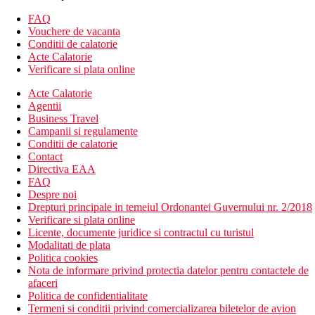
Descrierea hotelului
FAQ
Hotelul dispune de:
Vouchere de vacanta
52 de camere
Conditii de calatorie
cladire principala
Acte Calatorie
bungalouri
Verificare si plata online
receptie
Acte Calatorie
restaurant
Agentii
minimarket
Business Travel
piscina exterioara
Campanii si regulamente
piscina pentru copii
Conditii de calatorie
sezlonguri si umbrele gratuite
Contact
bar
Directiva EAA
loc de joaca pentru copii
FAQ
sala de fitness
Despre noi
Descrierea plajei
Drepturi principale in temeiul Ordonantei Guvernului nr. 2/2018
acces direct la plaja nisipoasa
Verificare si plata online
sezlonguri si umbrele
Licente, documente juridice si contractul cu turistul
Modalitati de plata
Activitati sportive gratuite
Politica cookies
loc de joaca pentru copii
Nota de informare privind protectia datelor pentru contactele de
piscina
afaceri
Politica de confidentialitate
Masa
Termeni si conditii privind comercializarea biletelor de avion