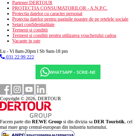
Demipensiune:
Partener DERTOUR
Mic dejun si cina tip bufet. In timpul pranzului si cinei,
PROTECTIA CONSUMATORILOR - A.N.P.C.
apa, vin si bere nelimitate.
Protectia datelor cu caracter personal
All Inclusive:
Protectia datelor pentru paginile noastre de pe retelele sociale
Mic dejun, pranz si cina tip bufet. In timpul pranzului si
Setari confidentialitate
cinei, apa, vin si bere nelimitate.
Termeni si conditii
Termeni si conditii pentru utilizarea voucherului cadou
Categoria oficiala
Vacante in rate
3 stele
Lu - Vi 8am-20pm l Sb 9am-18 pm
Site web
031 22 99 222
https://en.niforeika-beach.gr/
Distanţe
WHATSAPP - SCRIE-NE
0 m
Distanta pana la plaja
Copyright © 2026, DERTOUR
15 km
Distanta de cel mai apropiat aeroport
4 km
Facem parte din
REWE Group
si din divizia sa
DER Touristik
, cel
Magazine
mai mare grup central-european din industria turismului.
1 km