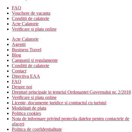
Alte tipuri de camere (cu exceptia cazului in care se specifica
FAQ
altfel, camerele au facilitatile de mai sus)
Vouchere de vacanta
Suita pe malul marii, piscina comuna: piscina comuna,
Conditii de calatorie
vedere la mare.
Acte Calatorie
Suita IRA: mai spatioasa 75m², piscina comuna, jacuzzi,
Verificare si plata online
sauna.
Suita Olympia: mai spatioasa 75m², piscina privata,
Acte Calatorie
jacuzzi.
Agentii
Suita PHAIDRA: mai spatioasa 110m², piscina privata, 2
Business Travel
dormitoare, 2 bai, home cinema.
Blog
Campanii si regulamente
Descrierea hotelului
Conditii de calatorie
Hotelul dispune de:
Contact
complex mare de mai multe cladiri situate intr-o gradina
Directiva EAA
bine intretinuta.
FAQ
cladire principala cu receptie
Despre noi
hol cu ​​bar
Drepturi principale in temeiul Ordonantei Guvernului nr. 2/2018
galerie comerciala
Verificare si plata online
restaurantul principal Olympia
Licente, documente juridice si contractul cu turistul
restaurant à la carte (italian, grecesc)
Modalitati de plata
mai multe baruri
Politica cookies
sala de conferinte
Nota de informare privind protectia datelor pentru contactele de
In gradina subtropicala
afaceri
2 piscine (1 cu tobogan)
Politica de confidentialitate
o piscina pentru copii