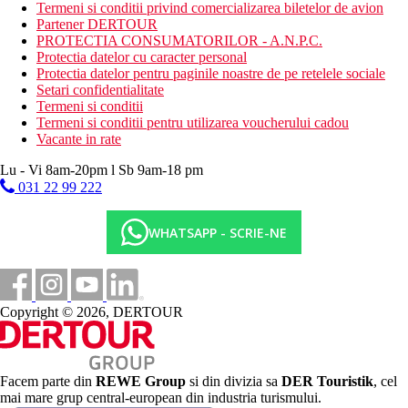
Termeni si conditii privind comercializarea biletelor de avion
mai multe piscine comune langa camere
Partener DERTOUR
sezlonguri, umbrele si prosoape asigurate
PROTECTIA CONSUMATORILOR - A.N.P.C.
baruri la piscina
Protectia datelor cu caracter personal
Descrierea plajei
Protectia datelor pentru paginile noastre de pe retelele sociale
plaja cu nisip lata
Setari confidentialitate
lunga de 2 km
Termeni si conditii
cu acces treptat direct de la hotel
Termeni si conditii pentru utilizarea voucherului cadou
sezlonguri si umbrele gratuite
Vacante in rate
Activitati sportive gratuite
Lu - Vi 8am-20pm l Sb 9am-18 pm
4 terenuri de tenis (o ora pe zi, iluminat si echipament
031 22 99 222
contra cost)
tenis de masa
WHATSAPP - SCRIE-NE
baschet
fotbal
volei pe plaja
fitness
program de animatie
Copyright © 2026, DERTOUR
loc de joaca exterior, piscine pentru copii, tobogan cu apa
Activitati sportive contra cost
inchiriere biciclete
sporturi nautice pe plaja
Facem parte din
REWE Group
si din divizia sa
DER Touristik
, cel
Royal Olympian Spa & Thalasso Center: sauna, masaje,
mai mare grup central-european din industria turismului.