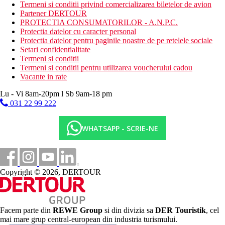
Termeni si conditii privind comercializarea biletelor de avion
climatica in functie de categoria de hotel. Taxa nu este inclusa in
Partener DERTOUR
tariful ofertei si va fi achitata de catre client la receptia hotelului.
PROTECTIA CONSUMATORILOR - A.N.P.C.
Noile taxe de statiune in Grecia sunt (Aprilie – Octombrie): 5.00
Protectia datelor cu caracter personal
€. Tarifele afisate sunt pe camera/noapte.
Protectia datelor pentru paginile noastre de pe retelele sociale
Setari confidentialitate
Distanţe
Termeni si conditii
Termeni si conditii pentru utilizarea voucherului cadou
1 km
Vacante in rate
Centrul orasului
Lu - Vi 8am-20pm l Sb 9am-18 pm
25 km
031 22 99 222
Distanta de cel mai apropiat aeroport
WHATSAPP - SCRIE-NE
350 m
Distanta pana la plaja
2 km
teren de golf
Copyright © 2026, DERTOUR
Plaja
Sezlonguri pe plaja contra cost
Facem parte din
REWE Group
si din divizia sa
DER Touristik
, cel
Umbrele pe plaja contra cost
mai mare grup central-european din industria turismului.
Vacanta la plaja