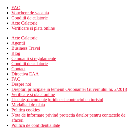
Descrierea plajei
FAQ
Plaja cu pietris este la doar 350 m distanta (cu apa
Vouchere de vacanta
limpede)
Conditii de calatorie
Sezlonguri si umbrele contra cost
Acte Calatorie
Verificare si plata online
Internet
Gratuit: WiFi in zonele publice ale hotelului.
Acte Calatorie
Agentii
Activitati sportive contra cost
Business Travel
sporturi nautice pe plaja
Blog
teren de golf la aproximativ 2 km
Campanii si regulamente
Conditii de calatorie
Mese incluse
Contact
mic dejun continental
Directiva EAA
FAQ
Categoria oficiala
Despre noi
3 stele
Drepturi principale in temeiul Ordonantei Guvernului nr. 2/2018
Verificare si plata online
Nota
Licente, documente juridice si contractul cu turistul
In Grecia, trebuie sa platiti taxa turistica in functie de
Modalitati de plata
categoria hotelului. Taxa nu este inclusa in pretul turului si
Politica cookies
trebuie platita de catre client direct la receptia hotelului.
Nota de informare privind protectia datelor pentru contactele de
afaceri
Taxa turistica
Politica de confidentialitate
Incepand cu 2025, in Grecia exista obligatia de a plati taxa