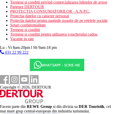
Blue a la carte (19:30–23:00, este necesara rezervare)
Termeni si conditii privind comercializarea biletelor de avion
Gustare rece (11.00-12.00)
Partener DERTOUR
Gustari calde si reci, pizza, kebab, souvlaki, vafe etc.
PROTECTIA CONSUMATORILOR - A.N.P.C.
(11:30 a.m.-5:30 p.m.)
Protectia datelor cu caracter personal
Inghetata (11 a.m.-6 p.m.)
Protectia datelor pentru paginile noastre de pe retelele sociale
Gustare tarzie (22:00-23:30)
Setari confidentialitate
Bine ati venit la minibar (apa, bauturi racoritoare)
Termeni si conditii
1x sauna, jacuzzi per sejur (doar pentru persoanele peste
Termeni si conditii pentru utilizarea voucherului cadou
15 ani)
Vacante in rate
Bauturi nealcoolice si alcoolice (09:30-00:00)
Lu - Vi 8am-20pm l Sb 9am-18 pm
Plaja
031 22 99 222
O plaja lunga de nisip chiar langa hotel. Sezlonguri si umbrele
de soare contra cost pentru clientii cu demipensiune. Gratuit
WHATSAPP - SCRIE-NE
pentru clientii cu All Inclusive. Prosoape contra depozit.
Oferta sportiva
Gratuit:
teren de minifotbal, fitness.
Copyright © 2026, DERTOUR
Contra cost:
tenis
Copii
Facem parte din
REWE Group
si din divizia sa
DER Touristik
, cel
mai mare grup central-european din industria turismului.
Piscina pentru copii, loc de joaca pentru copii, patut gratuit (la