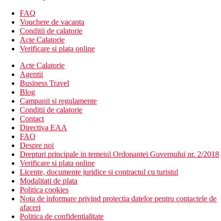
comuna pentru camerele de la parter si de la etaj.
Dimensiunea camerei este de aproximativ 35 m2
FAQ
Suita Junior, Deluxe, vedere la mare, piscina comuna:
Vouchere de vacanta
dormitor si living separat (cu usi retractabile), terasa. Mai
Conditii de calatorie
spatios aproximativ 45m2
Acte Calatorie
Suita Junior, vedere la gradina, parter, piscina privata:
Verificare si plata online
piscina privata (aprox. 23 m2), vedere la gradina, dormitor
si living separat (cu usi retractabile), terasa. Dimensiunea
Acte Calatorie
camerei este de aproximativ 35 m2
Agentii
Business Travel
Divertisment
Blog
Campanii si regulamente
Program de divertisment de seara, lectii de gatit.
Conditii de calatorie
Contact
Mese
Directiva EAA
Demipensiune
FAQ
Despre noi
Mic dejun si cina tip bufet
Drepturi principale in temeiul Ordonantei Guvernului nr. 2/2018
Verificare si plata online
All Inclusive
Licente, documente juridice si contractul cu turistul
Modalitati de plata
Mic dejun tip bufet (07.00 - 10.00)
Politica cookies
Mic dejun continental tarziu (10.00-10.30 a.m.)
Nota de informare privind protectia datelor pentru contactele de
Pranz tip bufet (12:30–15:30)
afaceri
Cina tip bufet (18:45–21:30), optiune de cina in Taverna
Politica de confidentialitate