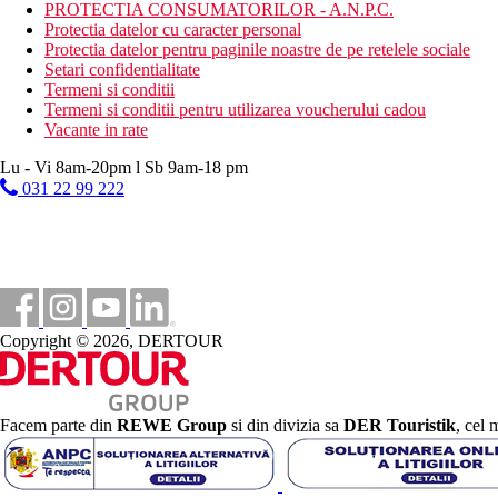
PROTECTIA CONSUMATORILOR - A.N.P.C.
Mese
Protectia datelor cu caracter personal
Mic dejun
Protectia datelor pentru paginile noastre de pe retelele sociale
mic dejun continental tip bufet
Setari confidentialitate
Demipensiune
Termeni si conditii
bufet de mic dejun continental, bufet de cina
Termeni si conditii pentru utilizarea voucherului cadou
Vacante in rate
Categoria oficiala
3 stele
Lu - Vi 8am-20pm l Sb 9am-18 pm
031 22 99 222
Nota
In Grecia, trebuie sa platiti taxa turistica in functie de categoria ho
activitatilor mentionate pot fi afectate de introducerea unor event
Taxa turistica
Incepand cu 2025, in Grecia exista obligatia de a plati taxa climatic
statiune in Grecia sunt (Aprilie – Octombrie): 5.00 €. Tarifele af
Copyright © 2026, DERTOUR
Distanţe
200 m
Facem parte din
REWE Group
si din divizia sa
DER Touristik
, cel 
Magazine
15 km