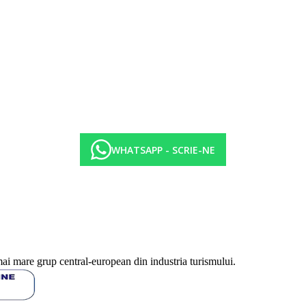
telului. Taxa nu este inclusa in pretul turului si trebuie platita de catre cli
WHATSAPP - SCRIE-NE
uale masuri de igiena sau antiepidemie in destinatia data.
a in functie de categoria de hotel. Taxa nu este inclusa in tariful ofertei 
isate sunt pe camera/noapte.
mai mare grup central-european din industria turismului.