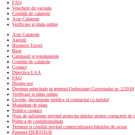
Camera de familie, vedere la gradina: 2 camere separate si zona 
FAQ
Vouchere de vacanta
Descrierea hotelului
Conditii de calatorie
hol de intrare cu receptie
Acte Calatorie
restaurantul principal
Verificare si plata online
bar
bar langa piscina
Acte Calatorie
Wi-Fi la receptie (gratuit)
Agentii
piscina cu sectiune pentru copii (sezlonguri si umbrele grat
Business Travel
loc de parcare (gratuit, in limita disponibilitatii)
Blog
minimarket
Campanii si regulamente
Conditii de calatorie
Descrierea plajei
Contact
plaja lunga si larga de nisip (sezlonguri si umbrele contra c
Directiva EAA
FAQ
Activitati sportive contra cost
Despre noi
masaje
Drepturi principale in temeiul Ordonantei Guvernului nr. 2/2018
sporturi acvatice pe plaja (furnizate de o terta parte)
Verificare si plata online
biliard
Licente, documente juridice si contractul cu turistul
inchiriere de biciclete
Modalitati de plata
cel mai mare parc acvatic al insulei (aprox. 2 km)
Politica cookies
parc de distractii pentru copii (5 min. de mers pe jos)
Nota de informare privind protectia datelor pentru contactele de a
Politica de confidentialitate
Activitati sportive gratuite
Termeni si conditii privind comercializarea biletelor de avion
loc de joaca
Partener DERTOUR