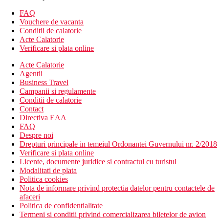
Descrierea hotelului
Hotelul ofera:
FAQ
372 camere, hol de intrare cu receptie, hol, piscine (cu
Vouchere de vacanta
jacuzzi, activ, numai pentru adulti, cu atractii acvatice -
Conditii de calatorie
parc acvatic hotel, piscina interioara), restaurant, 4
Acte Calatorie
restaurante a la carte - este necesara rezervare (italiana,
Verificare si plata online
greaca, trendy, bucatarie sanatoasa si proaspata), baruri
Acte Calatorie
(pe plaja, in piscina, langa piscina, pe acoperis), centru
Agentii
wellness & spa, minimarket. Terase la soare, sezlonguri,
Business Travel
umbrele si prosoape contra unui depozit.
Campanii si regulamente
Descrierea plajei
Conditii de calatorie
Plaja lunga cu nisip si pietris langa hotel.
Contact
Sezlonguri si umbrele gratuite.
Directiva EAA
Bar pe plaja.
FAQ
Despre noi
Sport si relaxare
Drepturi principale in temeiul Ordonantei Guvernului nr. 2/2018
Gratuit: teren de tenis, teren multisport 5×5, teren de
Verificare si plata online
minifotbal, fitness.
Licente, documente juridice si contractul cu turistul
Contra cost: biliard, sporturi nautice (furnizate de o terta
Modalitati de plata
parte)
Politica cookies
Nota de informare privind protectia datelor pentru contactele de
Mese
afaceri
All inclusive
Politica de confidentialitate
Mic dejun tip bufet (07:00–10:30)
Termeni si conditii privind comercializarea biletelor de avion