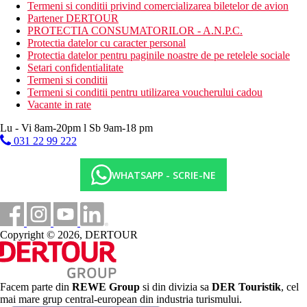
Termeni si conditii privind comercializarea biletelor de avion
Hotelul dispune de:
Partener DERTOUR
PROTECTIA CONSUMATORILOR - A.N.P.C.
hol de intrare cu receptie
Protectia datelor cu caracter personal
4 restaurante
Protectia datelor pentru paginile noastre de pe retelele sociale
mini market
Setari confidentialitate
sala de conferinte
Termeni si conditii
Wifi in tot hotelul (gratuit)
Termeni si conditii pentru utilizarea voucherului cadou
sala de conferinte
Vacante in rate
piscina cu sectiune pentru copii (sezlonguri si umbrele
gratuite)
Lu - Vi 8am-20pm l Sb 9am-18 pm
sezlonguri cu umbrele de soare la piscina gratuit
031 22 99 222
posibilitatea de a utiliza serviciile hotelurilor partenere
(piscine, plaje, restaurante si baruri, ca parte a Premium
WHATSAPP - SCRIE-NE
All inclusive si posibilitatea de utilizare nelimitata a tuturor
restaurantelor si barurilor)
loc de joaca
mini club
Copyright © 2026, DERTOUR
Descrierea plajei
plaja cu pietris
dus pe plaja
prosoape gratuite
sezlonguri si umbrele contra cost
Facem parte din
REWE Group
si din divizia sa
DER Touristik
, cel
mai mare grup central-european din industria turismului.