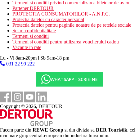
Categoria oficiala
Termeni si conditii privind comercializarea biletelor de avion
5 stele
Partener DERTOUR
PROTECTIA CONSUMATORILOR - A.N.P.C.
Site web
Protectia datelor cu caracter personal
Cook's Club Kolymbia Hotel | Greece | Cook's Club Hotels
Protectia datelor pentru paginile noastre de pe retelele sociale
(cooksclub.com)
Setari confidentialitate
Termeni si conditii
Taxa turistica
Termeni si conditii pentru utilizarea voucherului cadou
Incepand cu 2025, in Grecia exista obligatia de a plati taxa
Vacante in rate
climatica in functie de categoria de hotel. Taxa nu este inclusa in
tariful ofertei si va fi achitata de catre client la receptia hotelului.
Lu - Vi 8am-20pm l Sb 9am-18 pm
Noile taxe de statiune in Grecia sunt (Aprilie – Octombrie):
031 22 99 222
15.00 €. Tarifele afisate sunt pe camera/noapte.
Distanţe
WHATSAPP - SCRIE-NE
50 m
Magazine
Copyright © 2026, DERTOUR
350 m
Distanta pana la plaja
35 km
Facem parte din
REWE Group
si din divizia sa
DER Touristik
, cel
Distanta de cel mai apropiat aeroport
mai mare grup central-european din industria turismului.