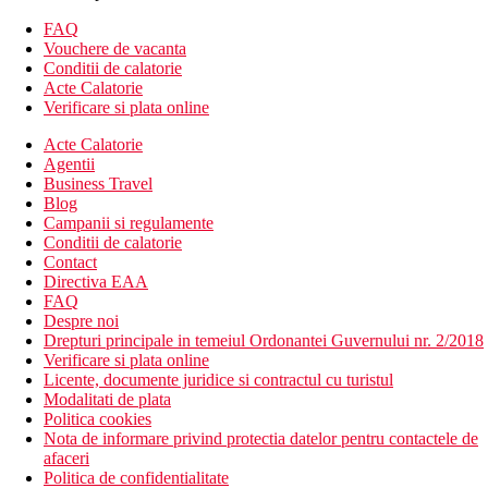
Descrierea hotelului
Hotelul dispune de:
FAQ
Hol intrare cu receptie
Vouchere de vacanta
Restaurant principal
Conditii de calatorie
3 baruri
Acte Calatorie
Wi-Fi
Verificare si plata online
2 piscine
Acte Calatorie
sala de fitness
Agentii
restaurant a la carte contra cost (asiatic, sushi, italian)
Business Travel
Divertisment
Blog
Descrierea plajei
Campanii si regulamente
350 m de plaja
Conditii de calatorie
Chiar langa plaja cu nisip si pietris (pietricele la intrarea in
Contact
apa)
Directiva EAA
Sezlonguri si umbrele de soare pe plaja contra cost
FAQ
Despre noi
Activitati sportive gratuite
Drepturi principale in temeiul Ordonantei Guvernului nr. 2/2018
Sala de fitness
Verificare si plata online
Licente, documente juridice si contractul cu turistul
Restaurant
Modalitati de plata
Restaurantul principal serveste preparate culinare cu
Politica cookies
specific international si local
Nota de informare privind protectia datelor pentru contactele de
Bar
afaceri
Politica de confidentialitate