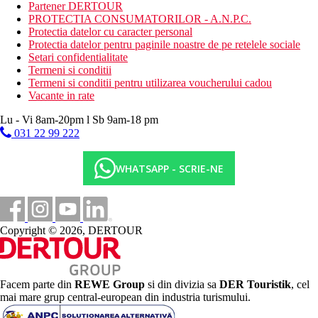
camera comuna cu televizor
Partener DERTOUR
minimarket
PROTECTIA CONSUMATORILOR - A.N.P.C.
terasa
Protectia datelor cu caracter personal
loc de joaca
Protectia datelor pentru paginile noastre de pe retelele sociale
parc acvatic pentru copii si adulti (gratuit)
Setari confidentialitate
loc de parcare (gratuit, in limita disponibilitatii)
Termeni si conditii
Termeni si conditii pentru utilizarea voucherului cadou
Descrierea plajei
Vacante in rate
sezlonguri si umbrele contra cost
prosoape impotriva depozitului
Lu - Vi 8am-20pm l Sb 9am-18 pm
de 4-5 ori pe zi transfer gratuit la hotel la plaja
031 22 99 222
Activitati sportive gratuite
WHATSAPP - SCRIE-NE
tenis de masa
teren de tenis
volei
bocce
programe de animatie de zi si de seara de 6 ori pe
Copyright © 2026, DERTOUR
saptamana (1.6.-30.9.)
Activitati sportive contra cost
biliard
jocuri electronice
Facem parte din
REWE Group
si din divizia sa
DER Touristik
, cel
mai mare grup central-european din industria turismului.
Mese