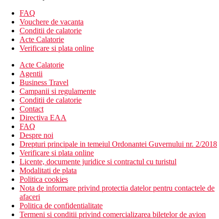
mini frigider
balcon sau terasa
FAQ
patut gratuit
Vouchere de vacanta
aproximativ 21m2
Conditii de calatorie
Alte tipuri de camere (daca nu se specifica altfel, camerele
Acte Calatorie
au facilitatile de mai sus)
Verificare si plata online
Camera dubla, superioara, vedere la gradina: design
Acte Calatorie
diferit, mai spatioasa, aproximativ 22 m2
Agentii
Camera de familie, in plan deschis, vedere la gradina: 1
Business Travel
camera mai mare, aproximativ 25 m2
Campanii si regulamente
Camera de familie, piscina comuna: o camera, doar
Conditii de calatorie
divizata optic (ecran la jumatatea camerei), piscina
Contact
comuna
Directiva EAA
Camera de familie, 1 dormitor, Superior, vedere la
FAQ
gradina: 2 camere partial separate, aproximativ 32 m2,
Despre noi
construit 2017/2018
Drepturi principale in temeiul Ordonantei Guvernului nr. 2/2018
Descrierea hotelului
Verificare si plata online
hol de intrare cu receptie
Licente, documente juridice si contractul cu turistul
restaurantul principal
Modalitati de plata
baruri
Politica cookies
3 piscine (sezlonguri si umbrele gratuite, prosoape contra
Nota de informare privind protectia datelor pentru contactele de
depozit)
afaceri
piscina pentru copii
Politica de confidentialitate
Wi-Fi gratuit in barul din hol
Termeni si conditii privind comercializarea biletelor de avion