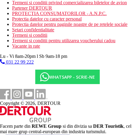
Termeni si conditii privind comercializarea biletelor de avion
piscina pentru copii
Partener DERTOUR
loc de joaca
PROTECTIA CONSUMATORILOR - A.N.P.C.
mini club (4 ore pe zi)
Protectia datelor cu caracter personal
Descrierea plajei
Protectia datelor pentru paginile noastre de pe retelele sociale
plaja cu pietris la cca 300 m de hotel
Setari confidentialitate
sezlonguri si umbrele contra cost
Termeni si conditii
Termeni si conditii pentru utilizarea voucherului cadou
Activitati gratuite
Vacante in rate
fitness
volei
Lu - Vi 8am-20pm l Sb 9am-18 pm
polo pe apa
031 22 99 222
darts
programe de animatie
WHATSAPP - SCRIE-NE
Activitati contra cost
sauna (10.00-18.00)
salon de wellness si infrumusetare
teren de tenis (iluminat contra cost aprox. 20 EUR/ora)
Copyright © 2026, DERTOUR
masaje
biliard
jocuri video
Mese
Facem parte din
REWE Group
si din divizia sa
DER Touristik
, cel
All Inclusive
mai mare grup central-european din industria turismului.