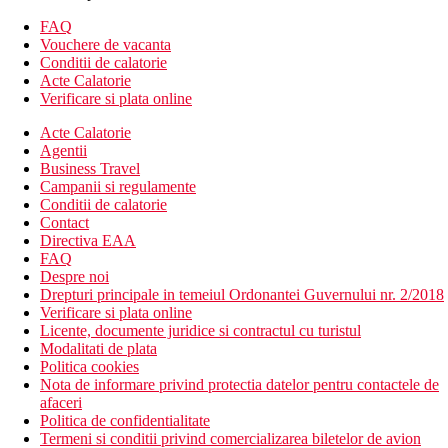
concierge 24/7
parcare
FAQ
seif
Vouchere de vacanta
inchirieri masina sau biciclete
Conditii de calatorie
WiFi
Acte Calatorie
sala de fitness
Verificare si plata online
activitati sportive
Acte Calatorie
nopti de divertisment
Agentii
doua piscine
Business Travel
loc de joaca
Campanii si regulamente
restaurante
Conditii de calatorie
supermarket
Contact
ATM
Directiva EAA
O data pe saptamana, hotelul organizeaza seri cu muzica (iunie-
FAQ
septembrie)
Despre noi
Descrierea plajei
Drepturi principale in temeiul Ordonantei Guvernului nr. 2/2018
plaja cu pietris la cca 150 m
Verificare si plata online
sezlonguri si umbrele contra cost
Licente, documente juridice si contractul cu turistul
Modalitati de plata
Activitati sportive
Politica cookies
sala de fitness
Nota de informare privind protectia datelor pentru contactele de
teren de volei
afaceri
camera de jocuri (biliard, snooker etc.)
Politica de confidentialitate
activitati acvatice pe plaja
Termeni si conditii privind comercializarea biletelor de avion