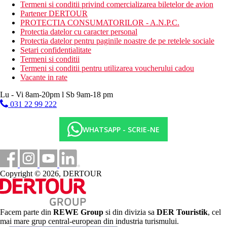
Gratuit: baie turceasca - hamam, sauna
Termeni si conditii privind comercializarea biletelor de avion
Contra cost: masaje, manichiura, yoga, coafor
Partener DERTOUR
PROTECTIA CONSUMATORILOR - A.N.P.C.
Mese
Protectia datelor cu caracter personal
Mic dejun
Protectia datelor pentru paginile noastre de pe retelele sociale
mic dejun tip bufet american
Setari confidentialitate
Demipensiune
Termeni si conditii
mic dejun sub forma de bufet american, cina sub forma de
Termeni si conditii pentru utilizarea voucherului cadou
bufet, inclusiv cine tematice
Vacante in rate
Categoria oficiala
Lu - Vi 8am-20pm l Sb 9am-18 pm
5 stele
031 22 99 222
Internet
Gratuit: WiFi in hol si camere.
WHATSAPP - SCRIE-NE
Taxa turistica
Incepand cu 2025, in Grecia exista obligatia de a plati taxa
climatica in functie de categoria de hotel. Taxa nu este inclusa in
tariful ofertei si va fi achitata de catre client la receptia hotelului.
Copyright © 2026, DERTOUR
Noile taxe de statiune in Grecia sunt (Aprilie – Octombrie):
15.00 €. Tarifele afisate sunt pe camera/noapte.
Distanţe
Facem parte din
REWE Group
si din divizia sa
DER Touristik
, cel
mai mare grup central-european din industria turismului.