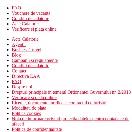
wellness
restaurant a la carte
FAQ
baruri, inclusiv bar pe plaja
Vouchere de vacanta
coafor
Conditii de calatorie
spalatorie
Acte Calatorie
curatatorie chimica
Verificare si plata online
sali de conferinte
Acte Calatorie
butic
Agentii
mini-galerie
Business Travel
mini -piata
Blog
magazin de bijuterii
Campanii si regulamente
3 piscine cu terasa pentru plaja
Conditii de calatorie
sezlonguri, umbrele si prosoape gratuite
Contact
bar la piscina
Directiva EAA
Descrierea plajei
FAQ
Plaja cu pietris este chiar langa hotel (se recomanda
Despre noi
incaltamintea pentru intrarea in apa)
Drepturi principale in temeiul Ordonantei Guvernului nr. 2/2018
Sezlonguri si umbrele gratuite pe plaja
Verificare si plata online
Licente, documente juridice si contractul cu turistul
Oferta sportiva
Modalitati de plata
Gratuit: fitness
Politica cookies
Contra cost: teren de golf la 33 km
Nota de informare privind protectia datelor pentru contactele de
afaceri
Wellness
Politica de confidentialitate