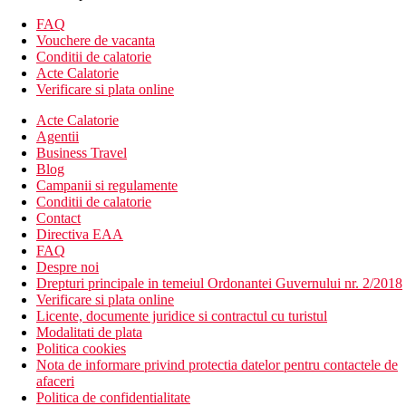
Hotelul dispune de:
FAQ
receptie deschisa non stop
Vouchere de vacanta
schimb valutar
Conditii de calatorie
camera de bagaje
Acte Calatorie
Wifi
Verificare si plata online
aer conditionat
Acte Calatorie
parcare
Agentii
transfer de la si/sau la aeroport (contra cost)
Business Travel
terasa
Blog
gradina
Campanii si regulamente
serviciu de trezire
Conditii de calatorie
lift
Contact
sala de conferinta / evenimente (contra cost)
Directiva EAA
servicii de spalatorie (contra cost)
FAQ
sala de fitness
Despre noi
restaurante
Drepturi principale in temeiul Ordonantei Guvernului nr. 2/2018
baruri
Verificare si plata online
room service
Licente, documente juridice si contractul cu turistul
piscine
Modalitati de plata
spa & centru de wellness
Politica cookies
Descrierea plajei
Nota de informare privind protectia datelor pentru contactele de
plaja cu nisip
afaceri
Politica de confidentialitate