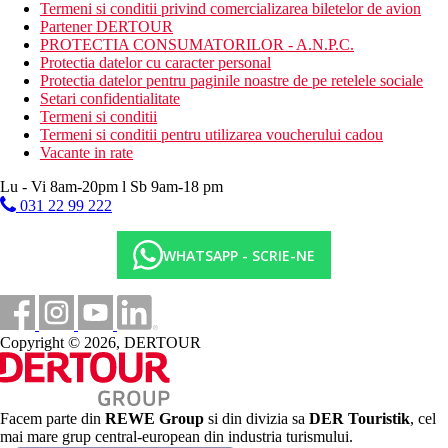
Activitati sportive gratuite
Termeni si conditii privind comercializarea biletelor de avion
tenis de masa
Partener DERTOUR
biliard
PROTECTIA CONSUMATORILOR - A.N.P.C.
Spa
Protectia datelor cu caracter personal
mini golf
Protectia datelor pentru paginile noastre de pe retelele sociale
fitness
Setari confidentialitate
Termeni si conditii
Activitati sportive contra cost
Termeni si conditii pentru utilizarea voucherului cadou
masaj
Vacante in rate
caiac
calarie
Lu - Vi 8am-20pm l Sb 9am-18 pm
snorkelling
031 22 99 222
sporturi nautice
inchiriere de biciclete
WHATSAPP - SCRIE-NE
Masa
Mic dejun - sub formă de bufet.
Categoria oficiala
5 stele
Copyright © 2026, DERTOUR
Site web
www.lamer-santorini.com
Facem parte din
REWE Group
si din divizia sa
DER Touristik
, cel
Taxa turistica
mai mare grup central-european din industria turismului.
Incepand cu 2025, in Grecia exista obligatia de a plati taxa