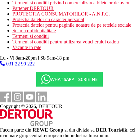
Termeni si conditii privind comercializarea biletelor de avion
Mese
Partener DERTOUR
Fara mancare
PROTECTIA CONSUMATORILOR - A.N.P.C.
Protectia datelor cu caracter personal
Categoria oficiala
Protectia datelor pentru paginile noastre de pe retelele sociale
4 stele
Setari confidentialitate
Termeni si conditii
Nota
Termeni si conditii pentru utilizarea voucherului cadou
Vacante in rate
In Grecia, trebuie sa achiti o taxa turistica in functie de categoria
hotelului. Taxa nu este inclusa in pretul turului si trebuie platita
Lu - Vi 8am-20pm l Sb 9am-18 pm
de catre client direct la receptia hotelului.
031 22 99 222
Taxa turistica
Incepand cu 2025, in Grecia exista obligatia de a plati taxa
WHATSAPP - SCRIE-NE
climatica in functie de categoria de hotel. Taxa nu este inclusa in
tariful ofertei si va fi achitata de catre client la receptia hotelului.
Noile taxe de statiune in Grecia sunt (Aprilie – Octombrie):
10.00 €. Tarifele afisate sunt pe camera/noapte.
Copyright © 2026, DERTOUR
Distanţe
20 km
Facem parte din
REWE Group
si din divizia sa
DER Touristik
, cel
Distanta de cel mai apropiat aeroport
mai mare grup central-european din industria turismului.