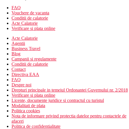
balcon sau terasa
situata in cladirea principala
FAQ
Vouchere de vacanta
Alte tipuri de camere
(daca nu se specifica altfel, camerele au
Conditii de calatorie
facilitatile de mai sus)
Acte Calatorie
Vila clasica: intr-un bungalou in gradina
Verificare si plata online
Vila, Superior: facilitati mai moderne
Acte Calatorie
Descrierea hotelului
Agentii
receptie
Business Travel
Wi-Fi (gratuit)
Blog
aer conditionat
Campanii si regulamente
seif
Conditii de calatorie
camera comuna cu televizor
Contact
bar
Directiva EAA
loc de joaca
FAQ
gradina cu zone de picnic
Despre noi
loc de parcare (gratuit, in limita disponibilitatii)
Drepturi principale in temeiul Ordonantei Guvernului nr. 2/2018
Verificare si plata online
Descrierea plajei
Licente, documente juridice si contractul cu turistul
plaja frumoasa cu nisip auriu, la aproximativ 100 m
Modalitati de plata
distanta
Politica cookies
Nota de informare privind protectia datelor pentru contactele de
Activitati contra cost
afaceri
inchirieri auto
Politica de confidentialitate