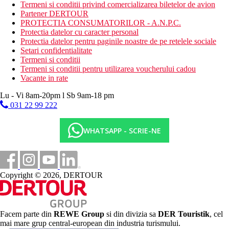
Termeni si conditii privind comercializarea biletelor de avion
Distanta de cel mai apropiat aeroport
Partener DERTOUR
PROTECTIA CONSUMATORILOR - A.N.P.C.
250 m
Protectia datelor cu caracter personal
Centrul orasului
Protectia datelor pentru paginile noastre de pe retelele sociale
Setari confidentialitate
400 m
Termeni si conditii
Distanta pana la plaja
Termeni si conditii pentru utilizarea voucherului cadou
Vacante in rate
Plaja
Lu - Vi 8am-20pm l Sb 9am-18 pm
Sezlonguri pe plaja contra cost
031 22 99 222
Umbrele pe plaja contra cost
Vacanta la plaja
WHATSAPP - SCRIE-NE
Piscine
Sezlonguri si umbrele gratuite la piscina
Piscina pentru copii
Copyright © 2026, DERTOUR
Bar langa piscina
Galerie foto
Facem parte din
REWE Group
si din divizia sa
DER Touristik
, cel
mai mare grup central-european din industria turismului.