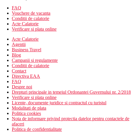
Plaja cu nisip din Alykes, la aproximativ 300 m de hotel
FAQ
Sezlonguri si umbrele contra cost
Vouchere de vacanta
Conditii de calatorie
Oferta sportiva
Acte Calatorie
Contra cost:
biliard
Verificare si plata online
Copii
Acte Calatorie
Agentii
Loc de joaca pentru copii, piscina pentru copii, patuturi gratuite
Business Travel
(la cerere)-
Blog
Campanii si regulamente
Site-ul web
Conditii de calatorie
http://www.hotel-koukounaria.com/index.php
Contact
Directiva EAA
Taxa turistica
FAQ
Incepand cu 2025, in Grecia exista obligatia de a plati taxa
Despre noi
climatica in functie de categoria de hotel. Taxa nu este inclusa in
Drepturi principale in temeiul Ordonantei Guvernului nr. 2/2018
tariful ofertei si va fi achitata de catre client la receptia hotelului.
Verificare si plata online
Noile taxe de statiune in Grecia sunt (Aprilie – Octombrie):
Licente, documente juridice si contractul cu turistul
10.00 €. Tarifele afisate sunt pe camera/noapte.
Modalitati de plata
Politica cookies
Distanţe
Nota de informare privind protectia datelor pentru contactele de
afaceri
Politica de confidentialitate
18 km