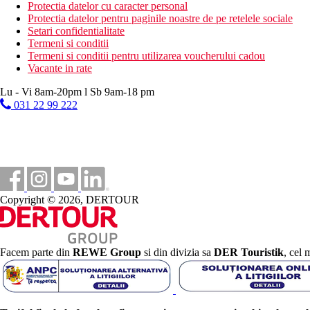
Protectia datelor cu caracter personal
Protectia datelor pentru paginile noastre de pe retelele sociale
Sezlonguri pe plaja contra cost
Setari confidentialitate
Umbrele pe plaja contra cost
Termeni si conditii
Vacanta la plaja
Termeni si conditii pentru utilizarea voucherului cadou
Vacante in rate
Piscine
Lu - Vi 8am-20pm l Sb 9am-18 pm
031 22 99 222
Sezlonguri si umbrele gratuite la piscina
Piscina pentru copii
Bar langa piscina
Galerie foto
Copyright © 2026, DERTOUR
Facem parte din
REWE Group
si din divizia sa
DER Touristik
, cel 