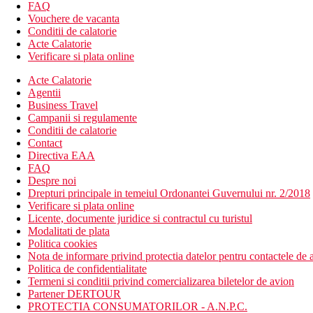
Contra cost:
biliard
FAQ
Vouchere de vacanta
Copii
Conditii de calatorie
Acte Calatorie
Loc de joaca pentru copii, piscina pentru copii, patuturi gratuite (
Verificare si plata online
Site-ul web
Acte Calatorie
http://www.hotel-koukounaria.com/index.php
Agentii
Business Travel
Taxa turistica
Campanii si regulamente
Incepand cu 2025, in Grecia exista obligatia de a plati taxa climatic
Conditii de calatorie
statiune in Grecia sunt (Aprilie – Octombrie): 10.00 €. Tarifele a
Contact
Directiva EAA
Distanţe
FAQ
Despre noi
Drepturi principale in temeiul Ordonantei Guvernului nr. 2/2018
18 km
Verificare si plata online
Distanta de cel mai apropiat aeroport
Licente, documente juridice si contractul cu turistul
Modalitati de plata
250 m
Politica cookies
Centrul orasului
Nota de informare privind protectia datelor pentru contactele de a
Politica de confidentialitate
400 m
Termeni si conditii privind comercializarea biletelor de avion
Distanta pana la plaja
Partener DERTOUR
PROTECTIA CONSUMATORILOR - A.N.P.C.
Plaja