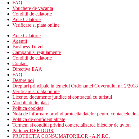
zona de relaxare
FAQ
piscina exterioara
Vouchere de vacanta
restaurant
Conditii de calatorie
seri BBQ
Acte Calatorie
baruri
Verificare si plata online
loc de joaca pentru copii
Acte Calatorie
divertisment
Agentii
receptie 24/7
Business Travel
organizari excursii
Campanii si regulamente
inchirieri automobile
Conditii de calatorie
WiFi gratuit
Contact
camera de bagaje
Directiva EAA
Descrierea plajei
FAQ
plaja publica
Despre noi
sezlonguri si umbrele (contra cost)
Drepturi principale in temeiul Ordonantei Guvernului nr. 2/2018
Verificare si plata online
Activitati sportive gratuite
Licente, documente juridice si contractul cu turistul
piscina (sezlonguri si umbrele langa piscina)
Modalitati de plata
darts
Politica cookies
tenis de masa
Nota de informare privind protectia datelor pentru contactele de a
minigolf
Politica de confidentialitate
Termeni si conditii privind comercializarea biletelor de avion
Activitati sportive contra cost
Partener DERTOUR
biliard
PROTECTIA CONSUMATORILOR - A.N.P.C.