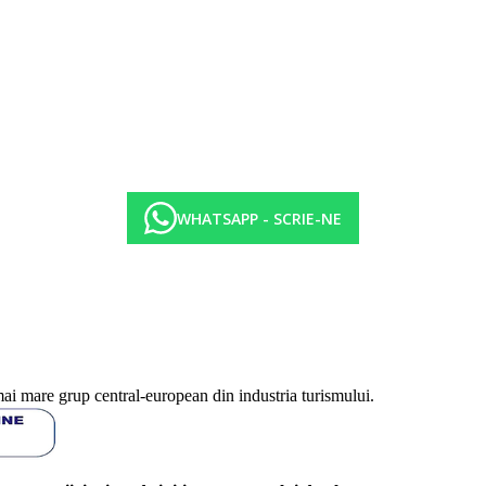
 culinar international si local
WHATSAPP - SCRIE-NE
a in functie de categoria de hotel. Taxa nu este inclusa in tariful ofertei 
isate sunt pe camera/noapte.
mai mare grup central-european din industria turismului.