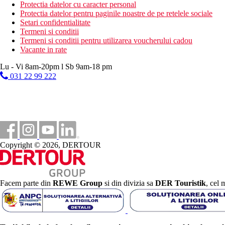
Protectia datelor cu caracter personal
Dieta
Protectia datelor pentru paginile noastre de pe retelele sociale
Restaurantul principal serveste toate mesele zilei cu specific
Setari confidentialitate
Bar
Termeni si conditii
Termeni si conditii pentru utilizarea voucherului cadou
Categoria oficiala
Vacante in rate
3 stele
Lu - Vi 8am-20pm l Sb 9am-18 pm
Site web
031 22 99 222
Contessa Hotel
Taxa turistica
Incepand cu 2025, in Grecia exista obligatia de a plati taxa climatic
statiune in Grecia sunt (Aprilie – Octombrie): 5.00 €. Tarifele af
Distanţe
Copyright © 2026, DERTOUR
7 km
Distanta de cel mai apropiat aeroport
Facem parte din
REWE Group
si din divizia sa
DER Touristik
, cel 
150 m
Magazine
300 m
Statie de autobuz