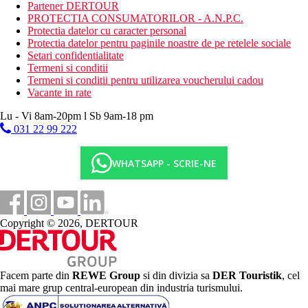
minigolf
Partener DERTOUR
PROTECTIA CONSUMATORILOR - A.N.P.C.
Activitati sportive contra cost
Protectia datelor cu caracter personal
biliard
Protectia datelor pentru paginile noastre de pe retelele sociale
Setari confidentialitate
Dieta
Termeni si conditii
Restaurantul principal serveste toate mesele zilei cu
Termeni si conditii pentru utilizarea voucherului cadou
specific culinar international si local
Vacante in rate
Bar
Lu - Vi 8am-20pm l Sb 9am-18 pm
Categoria oficiala
031 22 99 222
3 stele
Site web
WHATSAPP - SCRIE-NE
Contessa Hotel
Taxa turistica
Incepand cu 2025, in Grecia exista obligatia de a plati taxa
climatica in functie de categoria de hotel. Taxa nu este inclusa in
Copyright © 2026, DERTOUR
tariful ofertei si va fi achitata de catre client la receptia hotelului.
Noile taxe de statiune in Grecia sunt (Aprilie – Octombrie): 5.00
€. Tarifele afisate sunt pe camera/noapte.
Facem parte din
REWE Group
si din divizia sa
DER Touristik
, cel
Distanţe
mai mare grup central-european din industria turismului.