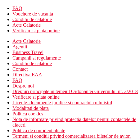
fierbator la cerere
FAQ
Descrierea hotelului
Vouchere de vacanta
Hotelul dispune de:
Conditii de calatorie
zona de relaxare
Acte Calatorie
piscina exterioara
Verificare si plata online
restaurant
Acte Calatorie
seri BBQ
Agentii
baruri
Business Travel
loc de joaca pentru copii
Campanii si regulamente
divertisment
Conditii de calatorie
receptie 24/7
Contact
organizari excursii
Directiva EAA
inchirieri automobile
FAQ
WiFi gratuit
Despre noi
camera de bagaje
Drepturi principale in temeiul Ordonantei Guvernului nr. 2/2018
Descrierea plajei
Verificare si plata online
plaja publica
Licente, documente juridice si contractul cu turistul
sezlonguri si umbrele (contra cost)
Modalitati de plata
Politica cookies
Activitati sportive gratuite
Nota de informare privind protectia datelor pentru contactele de
piscina (sezlonguri si umbrele langa piscina)
afaceri
darts
Politica de confidentialitate
tenis de masa
Termeni si conditii privind comercializarea biletelor de avion