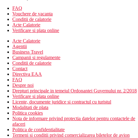
utilata
FAQ
Descrierea hotelului
Vouchere de vacanta
Hotelul dispune de:
Conditii de calatorie
Receptie 24/7
Acte Calatorie
camera de bagaje
Verificare si plata online
servicii zilnice de curatenie
Acte Calatorie
piscina pentru adulti
Agentii
piscina pentru copii
Business Travel
bar la piscina / snack bar
Campanii si regulamente
seif(contra cost)
Conditii de calatorie
wifi gratuit
Contact
gradina cu sezlonguri
Directiva EAA
prosoape pentru piscina, pentru plaja (contra cost)
FAQ
servicii de prosoape si lenjerie de pat (la fiecare 3 zile)
Despre noi
plaja privata
Drepturi principale in temeiul Ordonantei Guvernului nr. 2/2018
parcare privata si publica
Verificare si plata online
Descrierea plajei
Licente, documente juridice si contractul cu turistul
plaja ingusta de nisip langa hotel
Modalitati de plata
Politica cookies
Activitati sportive gratuite
Nota de informare privind protectia datelor pentru contactele de
piscina pentru adulti si copii
afaceri
activitati acvatice la plaja contra cost
Politica de confidentialitate
Termeni si conditii privind comercializarea biletelor de avion