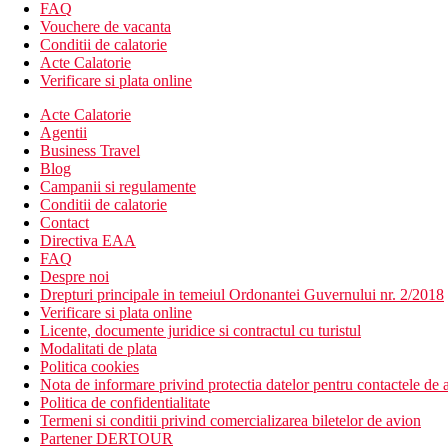
Descrierea plajei
FAQ
plaja cu nisip
Vouchere de vacanta
Conditii de calatorie
Activitati sportive gratuite
Acte Calatorie
plaja
Verificare si plata online
Categoria oficiala
Acte Calatorie
3 stele
Agentii
Business Travel
Taxa turistica
Blog
Incepand cu 2025, in Grecia exista obligatia de a plati taxa climatic
Campanii si regulamente
statiune in Grecia sunt (Aprilie – Octombrie): 5.00 €. Tarifele af
Conditii de calatorie
Contact
Distanţe
Directiva EAA
FAQ
Despre noi
4 km
Drepturi principale in temeiul Ordonantei Guvernului nr. 2/2018
Centrul orasului
Verificare si plata online
Licente, documente juridice si contractul cu turistul
7 km
Modalitati de plata
Distanta de cel mai apropiat aeroport
Politica cookies
Nota de informare privind protectia datelor pentru contactele de a
70 m
Politica de confidentialitate
Distanta pana la plaja
Termeni si conditii privind comercializarea biletelor de avion
Partener DERTOUR
Plaja