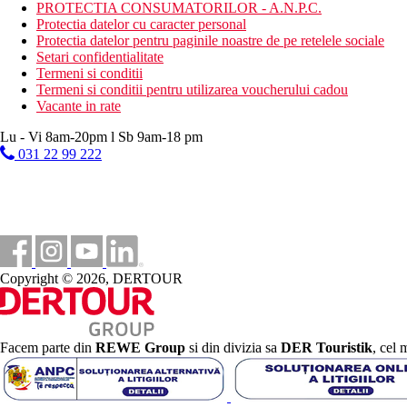
PROTECTIA CONSUMATORILOR - A.N.P.C.
Protectia datelor cu caracter personal
Sezlonguri pe plaja contra cost
Protectia datelor pentru paginile noastre de pe retelele sociale
Umbrele pe plaja contra cost
Setari confidentialitate
Vacanta la plaja
Termeni si conditii
Termeni si conditii pentru utilizarea voucherului cadou
Piscine
Vacante in rate
Lu - Vi 8am-20pm l Sb 9am-18 pm
Sezlonguri si umbrele gratuite la piscina
031 22 99 222
Piscina pentru copii
Bar langa piscina
Galerie foto
Copyright © 2026, DERTOUR
Facem parte din
REWE Group
si din divizia sa
DER Touristik
, cel 