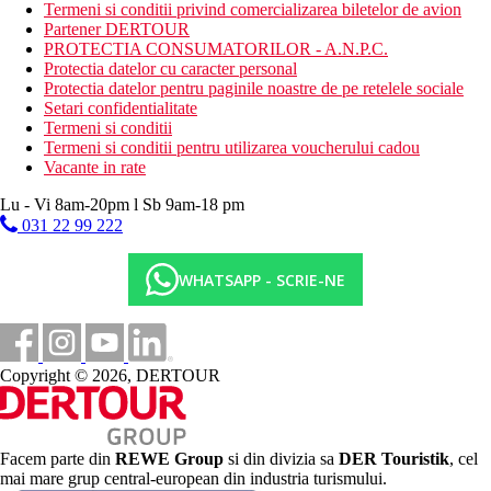
Termeni si conditii privind comercializarea biletelor de avion
Wi-Fi (gratuit la receptie si in zona hotelului)
Partener DERTOUR
piscina (sezlonguri si umbrele gratuite)
PROTECTIA CONSUMATORILOR - A.N.P.C.
jacuzzi
Protectia datelor cu caracter personal
colt de internet (gratuit)
Protectia datelor pentru paginile noastre de pe retelele sociale
camera comuna cu televizor
Setari confidentialitate
biblioteca
Termeni si conditii
casa de schimb valutar
Termeni si conditii pentru utilizarea voucherului cadou
loc de joaca
Vacante in rate
loc de parcare (gratuit, in limita disponibilitatii)
Lu - Vi 8am-20pm l Sb 9am-18 pm
Descrierea plajei
o plaja mai mica cu nisip si pietris este situata chiar langa
031 22 99 222
hotel
uneori pietre la intrarea in mare – se recomanda pantofi de
WHATSAPP - SCRIE-NE
apa
sezlonguri si umbrele gratuite pe gazonul din imediata
apropiere a plajei
Activitati contra cost
Copyright © 2026, DERTOUR
masaje
inchirieri auto
Mese
Mic dejun
Facem parte din
REWE Group
si din divizia sa
DER Touristik
, cel
Bufet mic dejun
mai mare grup central-european din industria turismului.