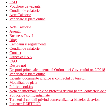
restaurant
FAQ
bar
Vouchere de vacanta
snack bar
Conditii de calatorie
minimarket
Acte Calatorie
bar langa piscina
Verificare si plata online
terasa cu sezlonguri si umbrele gratuite
Acte Calatorie
Gratuit: Wi-Fi in lobby si in spatiile comune
Agentii
piscina (sezlonguri si umbrele gratuite)
Business Travel
piscina pentru copii
Blog
loc de joaca
Campanii si regulamente
patut pentru copii disponibil la cerere (gratuit)
Conditii de calatorie
Descrierea plajei
Contact
plaja cu nisip
Directiva EAA
cu intrare lina in mare
FAQ
sezlonguri si umbrele contra cost
Despre noi
Drepturi principale in temeiul Ordonantei Guvernului nr. 2/2018
Activitati sportive gratuite
Verificare si plata online
plaja
Licente, documente juridice si contractul cu turistul
Modalitati de plata
Activitati sportive contra cost
Politica cookies
biliard
Nota de informare privind protectia datelor pentru contactele de a
Politica de confidentialitate
Masa
Termeni si conditii privind comercializarea biletelor de avion
All Inclusive:
Partener DERTOUR