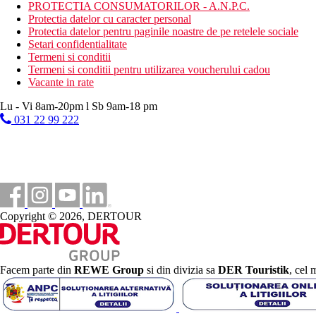
PROTECTIA CONSUMATORILOR - A.N.P.C.
restaurant principal Remezzo: mic dejun, pranz si cina tip 
Protectia datelor cu caracter personal
bar principal: bauturi alcoolice si non-alcoolice locale, gus
Protectia datelor pentru paginile noastre de pe retelele sociale
bar self-service in lobby: cafea, ceai si bauturi non-alcooli
Setari confidentialitate
cine tematice si show cooking organizate pe parcursul seju
Termeni si conditii
serviciile pot fi utilizate in intervalele orare stabilite de hote
Termeni si conditii pentru utilizarea voucherului cadou
eventualele restrictii alimentare trebuie indicate in rezervare
Vacante in rate
Categoria oficiala
Lu - Vi 8am-20pm l Sb 9am-18 pm
4 stele
031 22 99 222
Site web
https://cavodorohotel.com/home
Taxa turistica
Incepand cu 2025, in Grecia exista obligatia de a plati taxa climatic
statiune in Grecia sunt (Aprilie – Octombrie): 10.00 €. Tarifele a
Copyright © 2026, DERTOUR
Distanţe
700 m
Facem parte din
REWE Group
si din divizia sa
DER Touristik
, cel 
Centrul orasului
5 km
Distanta de cel mai apropiat aeroport