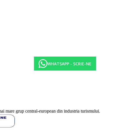
bufet (gastronomie internationala)
tari usoare, inghetata si biscuiti dupa-amiaza
ce
rului
l
 si aduse la cunostinta receptiei la sosire.
WHATSAPP - SCRIE-NE
a in functie de categoria de hotel. Taxa nu este inclusa in tariful ofertei 
fisate sunt pe camera/noapte.
mai mare grup central-european din industria turismului.