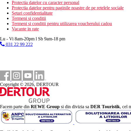
Protectia datelor cu caracter personal
Protectia datelor pentru paginile noastre de pe retelele sociale
Distanţe
Setari confidentialitate
Termeni si conditii
700 m
Termeni si conditii pentru utilizarea voucherului cadou
Centrul orasului
Vacante in rate
100 m
Lu - Vi 8am-20pm l Sb 9am-18 pm
Magazine
031 22 99 222
450 m
Distanta pana la plaja
5 km
Distanta de cel mai apropiat aeroport
Copyright © 2026, DERTOUR
Plaja
Sezlonguri pe plaja contra cost
Umbrele pe plaja contra cost
Facem parte din
REWE Group
si din divizia sa
DER Touristik
, cel 
Vacanta la plaja
Piscine