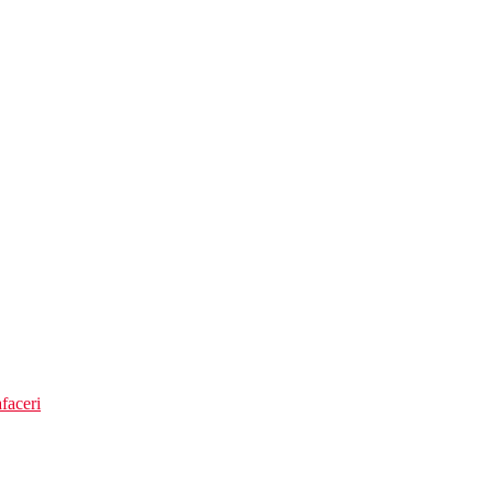
faceri
hotelului. Taxa nu este inclusa in pretul turului si trebuie platita de catre 