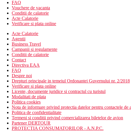
restaurant
FAQ
bar langa piscina
Vouchere de vacanta
piscina (sezlonguri, umbrele si prosoape gratuite)
Conditii de calatorie
wi-fi (gratuit)
Acte Calatorie
Verificare si plata online
Descrierea plajei
plaja lunga cu nisip, cu intrare treptata
Acte Calatorie
cca 650 m de hotel
Agentii
sezlonguri cu umbrele contra cost
Business Travel
Campanii si regulamente
Activitati sportive contra cost
Conditii de calatorie
sporturi nautice pe plaja
Contact
Directiva EAA
Mese
FAQ
Mic dejun
Despre noi
Bufet mic dejun
Drepturi principale in temeiul Ordonantei Guvernului nr. 2/2018
Verificare si plata online
Categoria oficiala
Licente, documente juridice si contractul cu turistul
4 stele
Modalitati de plata
Politica cookies
Nota
Nota de informare privind protectia datelor pentru contactele de a
Politica de confidentialitate
In Grecia, trebuie sa achiti o taxa turistica in functie de categoria 
Termeni si conditii privind comercializarea biletelor de avion
Partener DERTOUR
Taxa turistica
PROTECTIA CONSUMATORILOR - A.N.P.C.