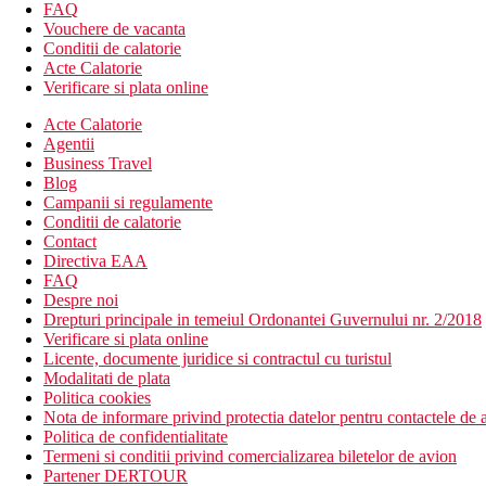
Descrierea hotelului
FAQ
hol de intrare cu receptie
Vouchere de vacanta
restaurantul principal
Conditii de calatorie
bar principal (deschis in caz de vreme rea)
Acte Calatorie
Wi-Fi in hol si in jurul receptiei (contra cost)
Verificare si plata online
sala de conferinta
camera cu televizorul
Acte Calatorie
piscina cu sectiune separata pentru copii. Sezlonguri si umb
Agentii
Business Travel
Descrierea plajei
Blog
nisipos cu intrare treptata
Campanii si regulamente
sezlonguri si umbrele (contra cost de aprox. 6 EUR/zi/set 
Conditii de calatorie
Contact
Activitati contra cost
Directiva EAA
Sporturi nautice pe plaja
FAQ
Despre noi
Mese incluse
Drepturi principale in temeiul Ordonantei Guvernului nr. 2/2018
Mic dejun
Verificare si plata online
mic dejun sub forma unui bufet bogat
Licente, documente juridice si contractul cu turistul
Demipensiune
Modalitati de plata
mic dejun si cina sub forma unui bufet bogat
Politica cookies
All Inclusive
Nota de informare privind protectia datelor pentru contactele de a
8.00–10.00 mic dejun bogat tip bufet, 13:30–15:00 pranz b
Politica de confidentialitate
19.00-21.00 cina bogat tip bufet. Pentru micul dejun cafea fi
Termeni si conditii privind comercializarea biletelor de avion
cafea filtrata
Partener DERTOUR