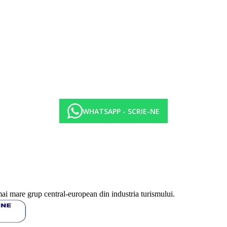
.00 gustari usoare, inghetata pentru copii pana la 11.99, 11.00-23.00 bau
trata, alcool tare - whisky, gin, vodca, rom, tuica - toate produse local. 
. In caz de vreme rea, barul principal din Palatul Astir este deschis in lo
hotelului. Taxa nu este inclusa in pretul turului si trebuie platita de catre 
WHATSAPP - SCRIE-NE
a in functie de categoria de hotel. Taxa nu este inclusa in tariful ofertei 
fisate sunt pe camera/noapte.
mai mare grup central-european din industria turismului.