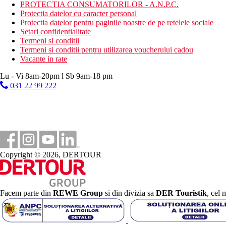
Snack bar in hotelul partener alaturat Astir Beach: 11.00-18
PROTECTIA CONSUMATORILOR - A.N.P.C.
tonic, bere la halba, local productie de vin, ceai, cafea fil
Protectia datelor cu caracter personal
de siguranta.
Protectia datelor pentru paginile noastre de pe retelele sociale
*Orele si locurile de serviciu mentionate mai sus pot fi modificate
Setari confidentialitate
Termeni si conditii
Categoria oficiala
Termeni si conditii pentru utilizarea voucherului cadou
4 stele
Vacante in rate
Nota
Lu - Vi 8am-20pm l Sb 9am-18 pm
031 22 99 222
In Grecia, trebuie sa achiti o taxa turistica in functie de categoria 
Taxa turistica
Incepand cu 2025, in Grecia exista obligatia de a plati taxa climatic
statiune in Grecia sunt (Aprilie – Octombrie): 10.00 €. Tarifele a
Distanţe
Copyright © 2026, DERTOUR
7 km
Distanta de cel mai apropiat aeroport
800 m
Facem parte din
REWE Group
si din divizia sa
DER Touristik
, cel 
Centrul orasului
100 m