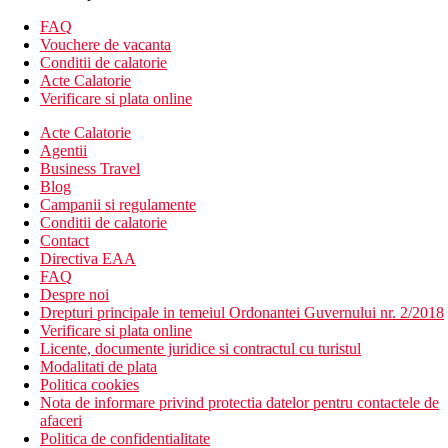
camerele sunt fara balcon
FAQ
Alte tipuri de camere
(daca nu se specifica altfel, camerele au
Vouchere de vacanta
facilitatile de mai sus)
Conditii de calatorie
Camera dubla, vedere laterala la mare: balcon sau terasa,
Acte Calatorie
vedere laterala la mare
Verificare si plata online
Camera dubla, vedere la gradina: balcon sau terasa,
Acte Calatorie
vedere la gradina
Agentii
Camera dubla, vedere la mare: balcon sau terasa, vedere la
Business Travel
mare
Blog
Descrierea hotelului
Campanii si regulamente
hol de intrare cu receptie
Conditii de calatorie
restaurantul principal
Contact
bar principal (deschis in caz de vreme rea)
Directiva EAA
Wi-Fi in hol si in jurul receptiei (contra cost)
FAQ
sala de conferinta
Despre noi
camera cu televizorul
Drepturi principale in temeiul Ordonantei Guvernului nr. 2/2018
piscina cu sectiune separata pentru copii. Sezlonguri si
Verificare si plata online
umbrele la piscina contra cost (3 EUR/zi/set) pentru
Licente, documente juridice si contractul cu turistul
clientii cu mic dejun sau demipensiune, pentru clientii cu
Modalitati de plata
program All inclusive (gratuit).
Politica cookies
Nota de informare privind protectia datelor pentru contactele de
Descrierea plajei
afaceri
nisipos cu intrare treptata
Politica de confidentialitate