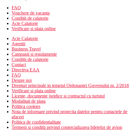
Hotelul dispune de:
hol de intrare cu receptie
FAQ
gratuit: WiFi in spatiile publice ale hotelului
Vouchere de vacanta
restaurant
Conditii de calatorie
bar
Acte Calatorie
piscina in aer liber
Verificare si plata online
piscina pentru copii
Acte Calatorie
bar langa piscina
Agentii
terasa la soare cu sezlonguri si umbrele (gratuit)
Business Travel
53 de camere
Campanii si regulamente
lobby cu receptie
Conditii de calatorie
patut pentru copii gratuit (la cerere)
Contact
Descrierea plajei
Directiva EAA
plaja cu nisip fin
FAQ
intrare treptata in mare
Despre noi
sezlongurile si umbrelele pe plaja sunt disponibile contra
Drepturi principale in temeiul Ordonantei Guvernului nr. 2/2018
cost
Verificare si plata online
situata la 250 m distanta de hotel
Licente, documente juridice si contractul cu turistul
plaja are o lungime de aproximativ 9 km
Modalitati de plata
Politica cookies
Activitati sportive contra cost
Nota de informare privind protectia datelor pentru contactele de
biliard
afaceri
sporturi acvatice nemotorizate pe plaja
Politica de confidentialitate
Termeni si conditii privind comercializarea biletelor de avion