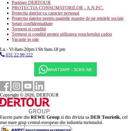
Mese
Partener DERTOUR
All Inclusive:
PROTECTIA CONSUMATORILOR - A.N.P.C.
Protectia datelor cu caracter personal
Mic dejun, pranz si cina servite tip bufet
Protectia datelor pentru paginile noastre de pe retelele sociale
Gustari usoare pe parcursul zilei
Setari confidentialitate
Bauturi racoritoare si bauturi alcoolice locale incluse intre
Termeni si conditii
orele 10:00 - 23:00
Termeni si conditii pentru utilizarea voucherului cadou
Cerintele alimentare speciale trebuie mentionate in
Vacante in rate
observatii si anuntate la receptie dupa sosire
Lu - Vi 8am-20pm l Sb 9am-18 pm
Taxa turistica
031 22 99 222
Incepand cu 2025, in Grecia exista obligatia de a plati taxa
climatica in functie de categoria de hotel. Taxa nu este inclusa in
tariful ofertei si va fi achitata de catre client la receptia hotelului.
WHATSAPP - SCRIE-NE
Noile taxe de statiune in Grecia sunt (Aprilie – Octombrie):
10.00 €. Tarifele afisate sunt pe camera/noapte.
Distanţe
Copyright © 2026, DERTOUR
7 km
Distanta de cel mai apropiat aeroport
Facem parte din
REWE Group
si din divizia sa
DER Touristik
, cel
300 m
mai mare grup central-european din industria turismului.
Distanta pana la plaja