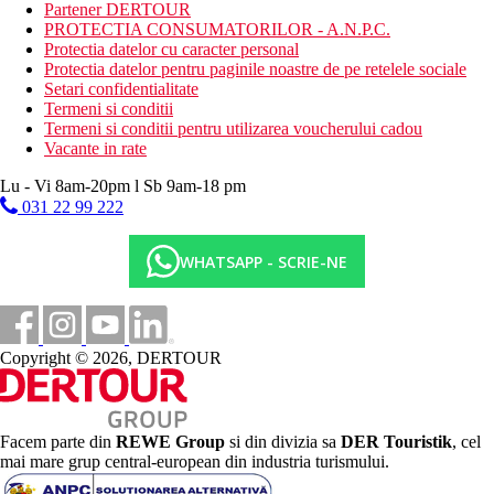
Partener DERTOUR
comuna
PROTECTIA CONSUMATORILOR - A.N.P.C.
Descrierea hotelului
Protectia datelor cu caracter personal
hol de intrare cu receptie
Protectia datelor pentru paginile noastre de pe retelele sociale
restaurantul principal
Setari confidentialitate
restaurant cu service
Termeni si conditii
mai multe baruri
Termeni si conditii pentru utilizarea voucherului cadou
camera cu televizor
Vacante in rate
Wi-Fi (gratuit)
Lu - Vi 8am-20pm l Sb 9am-18 pm
sala de conferinta
piscina (sezlonguri, umbrele si prosoape gratuite)
031 22 99 222
Descrierea plajei
WHATSAPP - SCRIE-NE
nisipos
cu intrare treptata in mare
sezlonguri si umbrele contra cost
Activitati gratuite
Copyright © 2026, DERTOUR
programe de seara
fitness
tenis de masa si biliard (gratuit pentru oaspetii All
Inclusive)
Facem parte din
REWE Group
si din divizia sa
DER Touristik
, cel
Activitati sportive contra cost
mai mare grup central-european din industria turismului.
SPA & Wellness