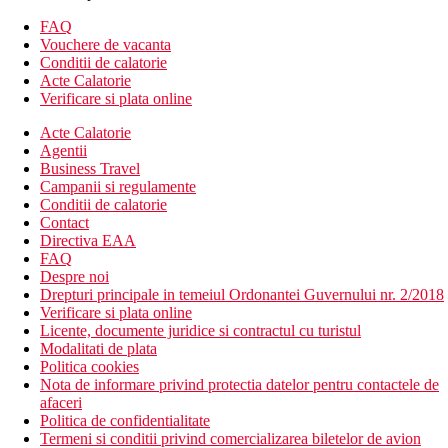
facilitatile de mai sus)
Camera dubla, vedere la gradina: mai spatioasa, dotari
FAQ
moderne, vedere la gradina, prosoape de plaja in camera
Vouchere de vacanta
Camera dubla, Superioara: camera cu design modern, pat
Conditii de calatorie
"king size", prosoape de plaja in camera
Acte Calatorie
Camera dubla, Superior, Piscina privata: piscina privata,
Verificare si plata online
terasa, prosoape de plaja in camera
Acte Calatorie
Camera dubla, Deluxe: pat cu baldachin, camere
Agentii
moderne, prosoape de plaja in camera
Business Travel
Camera dubla, Executive: pat "king", camere mobilate
Campanii si regulamente
elegant, prosoape de plaja in camera
Conditii de calatorie
Camera dubla, Executive, Jacuzzi: camere dotate modern,
Contact
jacuzzi privat, prosoape de plaja in camera
Directiva EAA
Camera dubla, Executive, Swim-Up: terasa, piscina
FAQ
comuna, camere mobilate elegant, prosoape de plaja in
Despre noi
camera
Drepturi principale in temeiul Ordonantei Guvernului nr. 2/2018
Camera dubla, Deluxe, piscina privata: piscina privata, pat
Verificare si plata online
cu baldachin, camere moderne, prosoape de plaja in
Licente, documente juridice si contractul cu turistul
camera
Modalitati de plata
Suita: dormitoare separate, pat cu baldachin, echipament
Politica cookies
modern si elegant, vedere la piscina
Nota de informare privind protectia datelor pentru contactele de
Suite, Executive: echipament modern, pat "king size",
afaceri
dormitoare separate, vedere la piscina
Politica de confidentialitate
Suita Junior, Swim-Up: camere mobilate elegant,
Termeni si conditii privind comercializarea biletelor de avion
dormitoare separate, terasa, mobilier de exterior, piscina