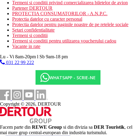
Termeni si conditii privind comercializarea biletelor de avion
specific culinar international si local
Partener DERTOUR
Bar
PROTECTIA CONSUMATORILOR - A.N.P.C.
Categoria oficiala
Protectia datelor cu caracter personal
4 stele
Protectia datelor pentru paginile noastre de pe retelele sociale
Setari confidentialitate
Site web
Termeni si conditii
Caretta Paradise Tragaki Zante Zakynthos Greece
Termeni si conditii pentru utilizarea voucherului cadou
Vacante in rate
Taxa turistica
Incepand cu 2025, in Grecia exista obligatia de a plati taxa
Lu - Vi 8am-20pm l Sb 9am-18 pm
climatica in functie de categoria de hotel. Taxa nu este inclusa in
031 22 99 222
tariful ofertei si va fi achitata de catre client la receptia hotelului.
Noile taxe de statiune in Grecia sunt (Aprilie – Octombrie):
WHATSAPP - SCRIE-NE
10.00 €. Tarifele afisate sunt pe camera/noapte.
Piscine
Piscina pentru copii
Copyright © 2026, DERTOUR
Galerie foto
Facem parte din
REWE Group
si din divizia sa
DER Touristik
, cel
mai mare grup central-european din industria turismului.