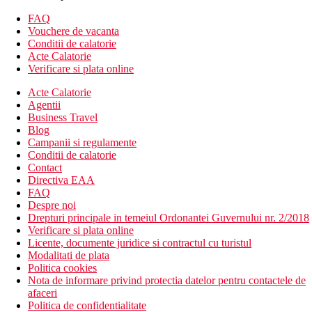
piscina
FAQ
waterpark
Vouchere de vacanta
piscine
Conditii de calatorie
veranda
Acte Calatorie
divertisment
Verificare si plata online
WiFi contra cost
super market
Acte Calatorie
wellness contra cost
Agentii
Business Travel
Descrierea plajei
Blog
la 3 minute de plaja cu nisip
Campanii si regulamente
Conditii de calatorie
Activitati sportive gratuite
Contact
waterpark
Directiva EAA
piscina
FAQ
jocuri arcade
Despre noi
tenis de masa
Drepturi principale in temeiul Ordonantei Guvernului nr. 2/2018
loc de joaca pentru copii
Verificare si plata online
Licente, documente juridice si contractul cu turistul
Activitati sportive contra cost
Modalitati de plata
masaj
Politica cookies
biliard
Nota de informare privind protectia datelor pentru contactele de
afaceri
Dieta
Politica de confidentialitate
Restaurantul principal serveste preparate culinare cu