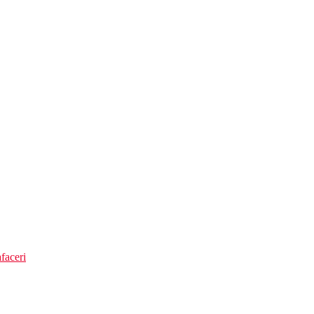
tiv 700 m
faceri