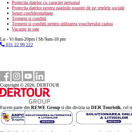
Protectia datelor cu caracter personal
Protectia datelor pentru paginile noastre de pe retelele sociale
600 m
Setari confidentialitate
Distanta pana la plaja
Termeni si conditii
Termeni si conditii pentru utilizarea voucherului cadou
6 km
Vacante in rate
Centrul orasului
Lu - Vi 8am-20pm l Sb 9am-18 pm
350 m
031 22 99 222
Statie de autobuz
700 m
Parc acvatic
Plaja
Copyright © 2026, DERTOUR
Sezlonguri pe plaja contra cost
Umbrele pe plaja contra cost
Vacanta la plaja
Piscine
Facem parte din
REWE Group
si din divizia sa
DER Touristik
, cel 
Bar langa piscina
Sezlonguri langa piscina
Umbrele de soare la piscina