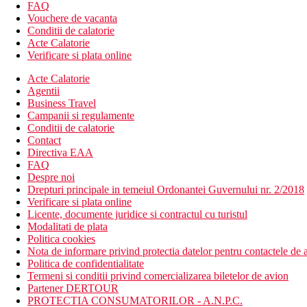
restaurant
FAQ
bar
Vouchere de vacanta
piscina
Conditii de calatorie
terasa la soare
Acte Calatorie
sezlonguri si umbrele gratuite langa piscina
Verificare si plata online
gradina
Acte Calatorie
Descrierea plajei
Agentii
Plaja cu nisip si pietris cu intrare lina in mare la aproxima
Business Travel
Sezlonguri si umbrele (contra cost)
Campanii si regulamente
Conditii de calatorie
Activitati sportive gratuite
Contact
piscina
Directiva EAA
divertisment pentru copii
FAQ
Despre noi
Activitati sportive contra cost
Drepturi principale in temeiul Ordonantei Guvernului nr. 2/2018
activitati acvatice la plaja
Verificare si plata online
Licente, documente juridice si contractul cu turistul
Masa
Modalitati de plata
mic dejun tip bufet
Politica cookies
Nota de informare privind protectia datelor pentru contactele de a
Categoria oficiala
Politica de confidentialitate
3 stele
Termeni si conditii privind comercializarea biletelor de avion
Partener DERTOUR
Distanţe
PROTECTIA CONSUMATORILOR - A.N.P.C.