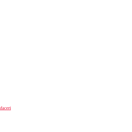
ra serviciu de plaja.
si umbrele, prosoape contra cost.
faceri
(11.00-23.00)