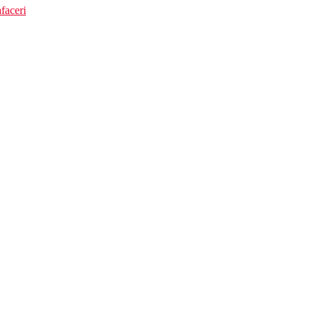
faceri
cilitatile de mai sus)
erne