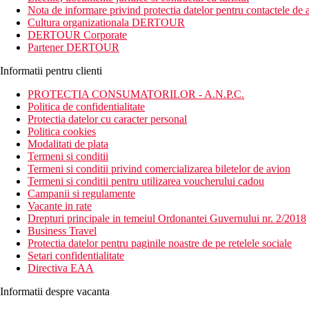
aproximativ 12 km (statia de autobuz la 100 m).
Nota de informare privind protectia datelor pentru contactele de a
Cultura organizationala DERTOUR
Distanta
DERTOUR Corporate
plaja: 200 m
Partener DERTOUR
aeroport: 13 km
centru: 1 km
Informatii pentru clienti
optiuni de cumparaturi: 400 m
PROTECTIA CONSUMATORILOR - A.N.P.C.
Descrierea camerei
Politica de confidentialitate
Protectia datelor cu caracter personal
Camera dubla
Politica cookies
Modalitati de plata
baie/toaleta (uscator de par)
Termeni si conditii
Wi-Fi (gratuit)
Termeni si conditii privind comercializarea biletelor de avion
aer conditionat
Termeni si conditii pentru utilizarea voucherului cadou
televiziune prin satelit
Campanii si regulamente
mini frigider
Vacante in rate
seif (gratuit)
Drepturi principale in temeiul Ordonantei Guvernului nr. 2/2018
balcon sau terasa
Business Travel
Protectia datelor pentru paginile noastre de pe retelele sociale
Alte tipuri de camere
(daca nu se specifica altfel, camerele au fa
Setari confidentialitate
Camera dubla, Superior: camera mai spatioasa, dotari mod
Directiva EAA
Descrierea hotelului
Informatii despre vacanta
7 cladiri cu trei etaje