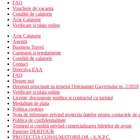
59 camere
FAQ
hol de intrare cu receptie (24 de ore pe zi)
Vouchere de vacanta
Wi-Fi in hol
Conditii de calatorie
restaurant
Acte Calatorie
bar
Verificare si plata online
piscina cu terasa la soare
sezlonguri si umbrele la piscina (gratuit)
Acte Calatorie
bar langa piscina
Agentii
bazin pentru copii
Business Travel
loc de joaca
Campanii si regulamente
Conditii de calatorie
Descrierea plajei
Contact
Plaja mai mica cu pietris, la aproximativ 250 m de hotel, fa
Directiva EAA
Plaja cu nisip Amboula, la cca 500 m de hotel, sezlonguri 
FAQ
Despre noi
Mese
Drepturi principale in temeiul Ordonantei Guvernului nr. 2/2018
Mic dejun
Verificare si plata online
Bufet mic dejun
Licente, documente juridice si contractul cu turistul
Demipensiune
Modalitati de plata
Mic dejun si cina tip bufet
Politica cookies
All Inclusive
Nota de informare privind protectia datelor pentru contactele de a
Mic dejun, pranz si cina tip bufet
Politica de confidentialitate
Gustare usoara in timpul zilei
Termeni si conditii privind comercializarea biletelor de avion
Bauturi alcoolice si nealcoolice alese de productie locala 
Partener DERTOUR
PROTECTIA CONSUMATORILOR - A.N.P.C.
Categoria oficiala