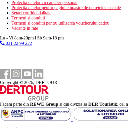
Protectia datelor cu caracter personal
4 stele
Protectia datelor pentru paginile noastre de pe retelele sociale
Setari confidentialitate
Nota
Termeni si conditii
Termeni si conditii pentru utilizarea voucherului cadou
In Grecia, trebuie sa achiti o taxa turistica in functie de categoria 
Vacante in rate
Taxa turistica
Lu - Vi 8am-20pm l Sb 9am-18 pm
Incepand cu 2025, in Grecia exista obligatia de a plati taxa climatic
031 22 99 222
statiune in Grecia sunt (Aprilie – Octombrie): 10.00 €. Tarifele a
Distanţe
1 km
Centrul orasului
Copyright © 2026, DERTOUR
13 km
Distanta de cel mai apropiat aeroport
400 m
Magazine
Facem parte din
REWE Group
si din divizia sa
DER Touristik
, cel 
250 m
Distanta pana la plaja