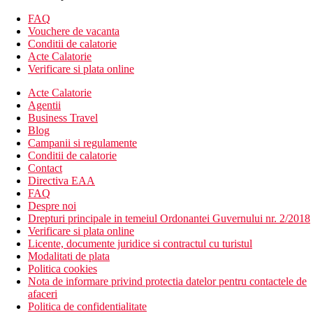
colt TV
snack bar
FAQ
piscina in aer liber
Vouchere de vacanta
piscina pentru copii
Conditii de calatorie
jacuzzi
Acte Calatorie
loc de joaca pentru copii
Verificare si plata online
bar la piscina
bar pe plaja
Acte Calatorie
terasa cu sezlonguri si umbrele gratuite
Agentii
Business Travel
Descrierea plajei
Blog
Hotelul este situat chiar langa o plaja frumoasa, cu nisip,
Campanii si regulamente
avand o intrare treptata in mare
Conditii de calatorie
Sezlongurile si umbrelele sunt oferite contra cost
Contact
Directiva EAA
Activitati sportive gratuite
FAQ
tenis de masa
Despre noi
biliard
Drepturi principale in temeiul Ordonantei Guvernului nr. 2/2018
darts
Verificare si plata online
aerobic
Licente, documente juridice si contractul cu turistul
polo
Modalitati de plata
fotbal
Politica cookies
baschet
Nota de informare privind protectia datelor pentru contactele de
afaceri
Copii
Politica de confidentialitate