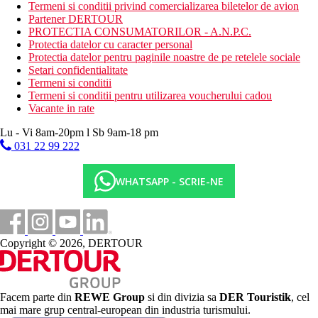
Termeni si conditii privind comercializarea biletelor de avion
Hotelul ofera urmatoarele:
Partener DERTOUR
PROTECTIA CONSUMATORILOR - A.N.P.C.
piscina pentru copii
Protectia datelor cu caracter personal
loc de joaca pentru copii
Protectia datelor pentru paginile noastre de pe retelele sociale
patut la cerere (contra cost)
Setari confidentialitate
Termeni si conditii
Mese
Termeni si conditii pentru utilizarea voucherului cadou
All inclusive
Vacante in rate
Mic dejun, pranz si cina tip bufet
Bauturi racoritoare usoare in snack bar
Lu - Vi 8am-20pm l Sb 9am-18 pm
Bauturi alcoolice si nealcoolice alese de productie locala
031 22 99 222
(11.00-23.00)
Site-ul oficial al hotelului
WHATSAPP - SCRIE-NE
http://tsilivi-beach-hotel.gr/
Internet
Gratuit
: Wifi in zona hotelului
Copyright © 2026, DERTOUR
Categorie oficiala
4 stele
Taxa turistica
Facem parte din
REWE Group
si din divizia sa
DER Touristik
, cel
Incepand cu 2025, in Grecia exista obligatia de a plati taxa
mai mare grup central-european din industria turismului.
climatica in functie de categoria de hotel. Taxa nu este inclusa in