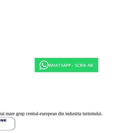
t si Arion Green Riviera ca parte a ofertei all inclusive.
WHATSAPP - SCRIE-NE
mai mare grup central-european din industria turismului.