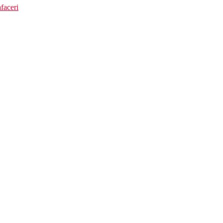
faceri
 Riviera (autobuz gratuit)