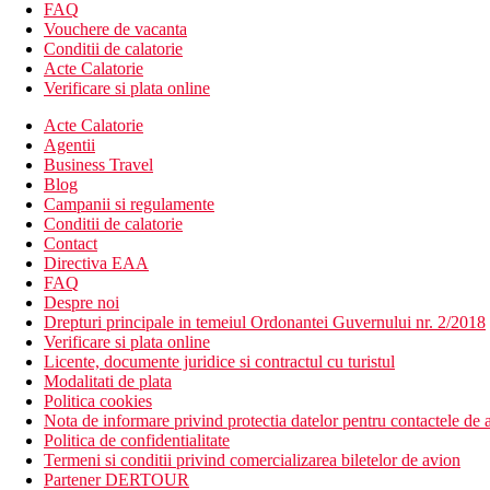
FAQ
Descrierea plajei
Vouchere de vacanta
Direct pe plaja cu nisip si pietris (pietris la intrarea in apa)
Conditii de calatorie
Sezlonguri, umbrele si bar all inclusive pe plaja hotelurilor
Acte Calatorie
Faimoasa plaja Banana Beach la cativa pasi
Verificare si plata online
Activitati sportive gratuite
Acte Calatorie
Piscina
Agentii
Clientii se pot bucura de urmatoarele servicii la hotelul sora, Ari
Business Travel
Tenis pe plaja
Blog
Volei pe plaja
Campanii si regulamente
Divertisment (sezonier)
Conditii de calatorie
Seri tematice
Contact
Muzica live
Directiva EAA
Sporturi nautice pe plaja (biciclete, caiace, SUP-uri)
FAQ
Despre noi
Activitati sportive contra cost
Drepturi principale in temeiul Ordonantei Guvernului nr. 2/2018
Centru spa la hotelul sora, Arion Resort
Verificare si plata online
Licente, documente juridice si contractul cu turistul
Dieta
Modalitati de plata
All Inclusive (la hotelul sora, Arion Resort): Mic dejun, pranz si c
Politica cookies
Restaurant principal (bucatarie locala si internationala) - in hotel
Nota de informare privind protectia datelor pentru contactele de a
Bar in holul hotelului sora Arion Resort
Politica de confidentialitate
Mesele sunt servite la hotelurile sora Arion Resort/Arion Green 
Termeni si conditii privind comercializarea biletelor de avion
Gustari usoare in timpul zilei
Partener DERTOUR