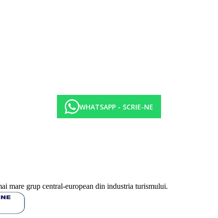
, bauturi alcoolice de marca)
alcoolice si nealcoolice locale (intre orele 10:00 si 22:30), mese dietetice 
en Riviera.
la hotel.
WHATSAPP - SCRIE-NE
tegoria de hotel. Taxa nu este inclusa in pretul ofertei si trebuie platita d
a in functie de categoria de hotel. Taxa nu este inclusa in tariful ofertei 
fisate sunt pe camera/noapte.
mai mare grup central-european din industria turismului.