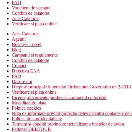
Wifi
FAQ
lifturi
Vouchere de vacanta
parcare
Conditii de calatorie
restaurant à la carte
Acte Calatorie
bar
Verificare si plata online
facilitati pentru persoane cu mobilitate redusa
Acte Calatorie
room service
Agentii
2 piscine exterioare
Business Travel
Descrierea plajei
Blog
plaja nisipoasa
Campanii si regulamente
bar pe plaja all inclusive
Conditii de calatorie
sezlonguri si umbrele gratuite
Contact
cabane private pe plaja (contra cost)
Directiva EAA
FAQ
Activitati sportive gratuite
Despre noi
volei pe plaja
Drepturi principale in temeiul Ordonantei Guvernului nr. 2/2018
tenis pe plaja
Verificare si plata online
fitness
Licente, documente juridice si contractul cu turistul
muzica/spectacol live
Modalitati de plata
Politica cookies
Activitati sportive contra cost
Nota de informare privind protectia datelor pentru contactele de a
centru spa
Politica de confidentialitate
masaje
Termeni si conditii privind comercializarea biletelor de avion
manichiura/pedichiura
Partener DERTOUR