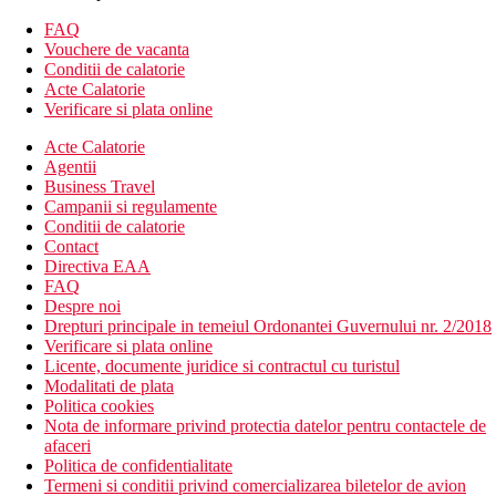
facilitatile de mai sus)
Camera dubla, vedere la mare: vedere la mare
FAQ
Suita Junior, vedere la gradina: mai spatioasa, zona de
Vouchere de vacanta
living si bucatarie mica
Conditii de calatorie
Suita Junior, vedere la mare: mai spatioasa, zona de living
Acte Calatorie
si bucatarie mica, vedere la mare
Verificare si plata online
Descrierea hotelului
Acte Calatorie
hol de intrare cu receptie
Agentii
restaurantul principal
Business Travel
bar
Campanii si regulamente
bar langa piscina
Conditii de calatorie
Wi-Fi (gratuit)
Contact
piscina (sezlonguri, umbrele si prosoape gratuite)
Directiva EAA
piscina pentru copii
FAQ
biblioteca
Despre noi
conexiune la internet gratuita
Drepturi principale in temeiul Ordonantei Guvernului nr. 2/2018
Verificare si plata online
Descrierea plajei
Licente, documente juridice si contractul cu turistul
nisipos
Modalitati de plata
umbrele si sezlonguri (contra cost)
Politica cookies
Nota de informare privind protectia datelor pentru contactele de
Activitati gratuite
afaceri
1 x program saptamanal de seara
Politica de confidentialitate
Termeni si conditii privind comercializarea biletelor de avion