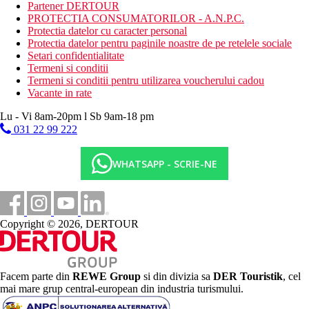
Mese
Partener DERTOUR
Demipensiune
PROTECTIA CONSUMATORILOR - A.N.P.C.
Mic dejun si cina tip bufet
Protectia datelor cu caracter personal
Protectia datelor pentru paginile noastre de pe retelele sociale
Categoria oficiala
Setari confidentialitate
4 stele
Termeni si conditii
Termeni si conditii pentru utilizarea voucherului cadou
Nota
Vacante in rate
In Grecia, trebuie sa achiti o taxa turistica in functie de categoria
Lu - Vi 8am-20pm l Sb 9am-18 pm
hotelului. Taxa nu este inclusa in pretul turului si trebuie platita
031 22 99 222
de catre client direct la receptia hotelului.
Taxa turistica
WHATSAPP - SCRIE-NE
Incepand cu 2025, in Grecia exista obligatia de a plati taxa
climatica in functie de categoria de hotel. Taxa nu este inclusa in
tariful ofertei si va fi achitata de catre client la receptia hotelului.
Noile taxe de statiune in Grecia sunt (Aprilie – Octombrie):
10.00 €. Tarifele afisate sunt pe camera/noapte.
Copyright © 2026, DERTOUR
Distanţe
Facem parte din
REWE Group
si din divizia sa
DER Touristik
, cel
17 km
mai mare grup central-european din industria turismului.
Distanta de cel mai apropiat aeroport