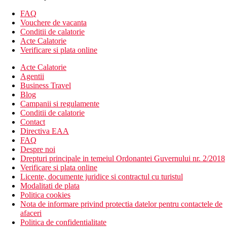
Minibar
FAQ
Detector electronic de fum
Vouchere de vacanta
Balcon
Conditii de calatorie
Mic dejun zilnic
Acte Calatorie
Serviciu de concierge 24h
Verificare si plata online
Parcare gratuita 24 de ore in functie de disponibilitate
Acte Calatorie
Descrierea hotelului
Agentii
Hotelul dispune de:
Business Travel
parcare
Blog
lift
Campanii si regulamente
bar
Conditii de calatorie
terasa
Contact
receptie 24/7
Directiva EAA
Descrierea plajei
FAQ
plaja nisipoasa
Despre noi
sezlonguri si umbrele contra cost
Drepturi principale in temeiul Ordonantei Guvernului nr. 2/2018
Verificare si plata online
Activitati sportive contra cost
Licente, documente juridice si contractul cu turistul
yoga
Modalitati de plata
antrenor personal
Politica cookies
Nota de informare privind protectia datelor pentru contactele de
Dieta
afaceri
mic dejun la hotel
Politica de confidentialitate