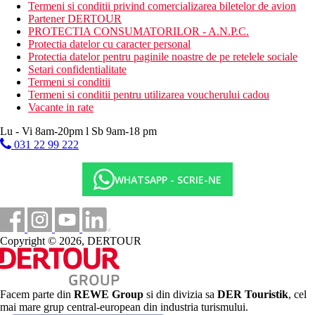
Termeni si conditii privind comercializarea biletelor de avion
Categoria oficiala
Partener DERTOUR
4 stele
PROTECTIA CONSUMATORILOR - A.N.P.C.
Protectia datelor cu caracter personal
Site web
Protectia datelor pentru paginile noastre de pe retelele sociale
https://bitzarohotel.com/
Setari confidentialitate
Termeni si conditii
Taxa turistica
Termeni si conditii pentru utilizarea voucherului cadou
Incepand cu 2025, in Grecia exista obligatia de a plati taxa
Vacante in rate
climatica in functie de categoria de hotel. Taxa nu este inclusa in
tariful ofertei si va fi achitata de catre client la receptia hotelului.
Lu - Vi 8am-20pm l Sb 9am-18 pm
Noile taxe de statiune in Grecia sunt (Aprilie – Octombrie):
031 22 99 222
10.00 €. Tarifele afisate sunt pe camera/noapte.
Distanţe
WHATSAPP - SCRIE-NE
6 km
Distanta de cel mai apropiat aeroport
Copyright © 2026, DERTOUR
100 m
Magazine
300 m
Facem parte din
REWE Group
si din divizia sa
DER Touristik
, cel
Centrul orasului
mai mare grup central-european din industria turismului.