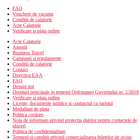
receptie deschisa nonstop cu hol
2 lifturi
FAQ
internet WiFi (gratuit)
Vouchere de vacanta
seif la receptie
Conditii de calatorie
loc de depozitare al bagajelor
Acte Calatorie
Inchirieri auto
Verificare si plata online
statie de autobuz la aproximativ 50 m de hotel
Acte Calatorie
Descrierea plajei
Agentii
nisipos, public
Business Travel
sezlonguri si umbrele (contra cost)
Campanii si regulamente
Conditii de calatorie
Activitati gratuite
Contact
piscina, sezlonguri si umbrele la piscina
Directiva EAA
FAQ
Mese
Despre noi
Mic dejun (BB) – mic dejun tip bufet.
Drepturi principale in temeiul Ordonantei Guvernului nr. 2/2018
Demipensiune (DP) – mic dejun tip bufet si cina servita.
Verificare si plata online
Bauturile cu cina sunt contra cost.
Licente, documente juridice si contractul cu turistul
Modalitati de plata
Categoria oficiala
Politica cookies
4 stele
Nota de informare privind protectia datelor pentru contactele de
afaceri
Taxa turistica
Politica de confidentialitate
Incepand cu 2025, in Grecia exista obligatia de a plati taxa
Termeni si conditii privind comercializarea biletelor de avion
climatica in functie de categoria de hotel. Taxa nu este inclusa in