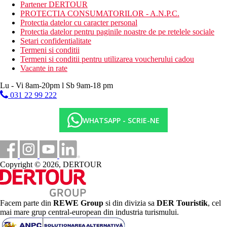
Partener DERTOUR
tariful ofertei si va fi achitata de catre client la receptia hotelului.
PROTECTIA CONSUMATORILOR - A.N.P.C.
Noile taxe de statiune in Grecia sunt (Aprilie – Octombrie):
Protectia datelor cu caracter personal
10.00 €. Tarifele afisate sunt pe camera/noapte.
Protectia datelor pentru paginile noastre de pe retelele sociale
Setari confidentialitate
Distanţe
Termeni si conditii
Termeni si conditii pentru utilizarea voucherului cadou
Vacante in rate
0 m
Centrul orasului
Lu - Vi 8am-20pm l Sb 9am-18 pm
031 22 99 222
5 km
Distanta de cel mai apropiat aeroport
WHATSAPP - SCRIE-NE
450 m
Distanta pana la plaja
Plaja
Copyright © 2026, DERTOUR
Sezlonguri pe plaja contra cost
Umbrele pe plaja contra cost
Vacanta la plaja
Facem parte din
REWE Group
si din divizia sa
DER Touristik
, cel
mai mare grup central-european din industria turismului.
Piscine