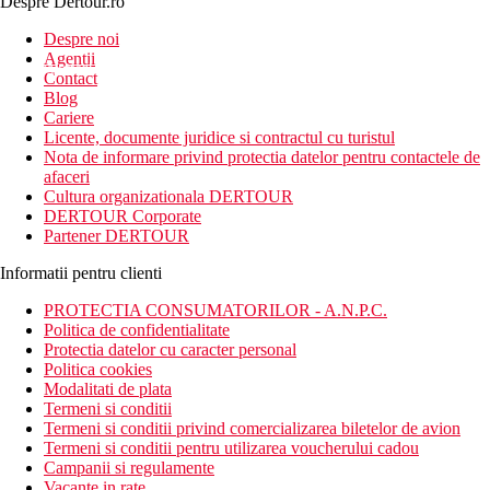
Despre Dertour.ro
Inscrie-te la
Despre noi
Agentii
newsletter!
Contact
Blog
Cariere
Licente, documente juridice si contractul cu turistul
Nota de informare privind protectia datelor pentru contactele de
afaceri
Cultura organizationala DERTOUR
DERTOUR Corporate
Partener DERTOUR
Informatii pentru clienti
PROTECTIA CONSUMATORILOR - A.N.P.C.
Politica de confidentialitate
Protectia datelor cu caracter personal
Politica cookies
Modalitati de plata
Termeni si conditii
Termeni si conditii privind comercializarea biletelor de avion
Termeni si conditii pentru utilizarea voucherului cadou
Campanii si regulamente
Vacante in rate