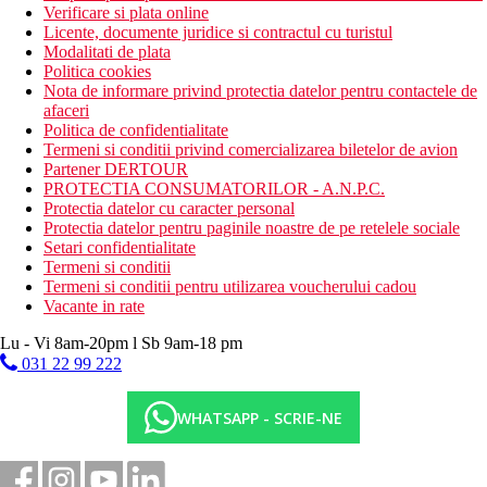
Verificare si plata online
Licente, documente juridice si contractul cu turistul
Modalitati de plata
Politica cookies
Nota de informare privind protectia datelor pentru contactele de
afaceri
Politica de confidentialitate
Termeni si conditii privind comercializarea biletelor de avion
Partener DERTOUR
PROTECTIA CONSUMATORILOR - A.N.P.C.
Protectia datelor cu caracter personal
Protectia datelor pentru paginile noastre de pe retelele sociale
Setari confidentialitate
Termeni si conditii
Termeni si conditii pentru utilizarea voucherului cadou
Vacante in rate
Lu - Vi 8am-20pm l Sb 9am-18 pm
031 22 99 222
WHATSAPP - SCRIE-NE