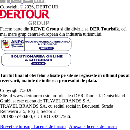
Copyright © 2026, DERTOUR
Facem parte din
REWE Group
si din divizia sa
DER Touristik
, cel
mai mare grup central-european din industria turismului.
Tariful final al ofertelor afisate pe site se regaseste in ultimul pas al
rezervarii, inainte de initierea procesului de plata.
Copyright ©
2026
Site-ul www.dertour.ro este proprietatea DER Touristik Deutschland
Gmbh si este operat de TRAVEL BRANDS S.A.
TRAVEL BRANDS SA, cu sediul social in Bucuresti, Strada
Reinvierii 3-5, Etaj 1, Sector 2
J2018005790400, CUI RO 39257566.
Brevet de turism
-
Licenta de turism
-
Anexa la licenta de turism