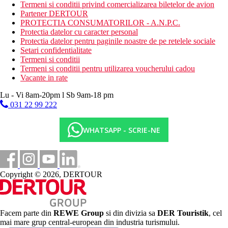
wifi (gratuit in jurul receptiei)
Termeni si conditii privind comercializarea biletelor de avion
3 piscine (sezlonguri si umbrele gratuite)
Partener DERTOUR
piscina pentru copii
PROTECTIA CONSUMATORILOR - A.N.P.C.
mini club
Protectia datelor cu caracter personal
loc de joaca
Protectia datelor pentru paginile noastre de pe retelele sociale
optiunea unei camere pentru persoane cu dizabilitati
Setari confidentialitate
(Deluxe)
Termeni si conditii
Termeni si conditii pentru utilizarea voucherului cadou
Descrierea plajei
Vacante in rate
frumos, nisipos
sezlonguri, umbrele si prosoape gratuite
Lu - Vi 8am-20pm l Sb 9am-18 pm
bar pe plaja
031 22 99 222
Activitati sportive gratuite
programe de animatie
WHATSAPP - SCRIE-NE
programe de seara neregulate
cada
teren de tenis (necesar echipament propriu, iluminat contra
cost)
tenis de masa
Copyright © 2026, DERTOUR
fotbal pe plaja si volei
lectii de dans traditional (coladeira, San Joao, funana,
kuduro)
fitness
Facem parte din
REWE Group
si din divizia sa
DER Touristik
, cel
mai mare grup central-european din industria turismului.
Activitati sportive contra cost