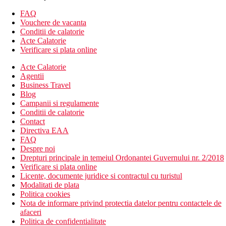
Camera standard - bungalou confort
aer conditionat controlat individual
FAQ
TV cu receptie satelit
Vouchere de vacanta
mini-frigider (reaprovizionat, sticla de apa gratuita)
Conditii de calatorie
sanitare proprii (baie, uscator de par, toaleta)
Acte Calatorie
sigur (gratuit)
Verificare si plata online
Dimensiunea camerei este de aproximativ 17 m²
Acte Calatorie
Cazare contra cost
Agentii
Business Travel
Bungalou Deluxe
- dimensiunea camerei aproximativ 21 m²,
Blog
posibilitate de pat suplimentar pentru doi copii sau un adult
Campanii si regulamente
Camera Deluxe in cladirea principala
- dimensiunea camerei
Conditii de calatorie
aproximativ 26 m²
Contact
Directiva EAA
Descrierea hotelului
FAQ
hol de intrare cu receptie
Despre noi
restaurantul principal
Drepturi principale in temeiul Ordonantei Guvernului nr. 2/2018
restaurant grill cu service
Verificare si plata online
cazinou
Licente, documente juridice si contractul cu turistul
bar
Modalitati de plata
bar de zi
Politica cookies
magazin cu suveniruri
Nota de informare privind protectia datelor pentru contactele de
coafor
afaceri
bar de noapte (bauturi platite)
Politica de confidentialitate