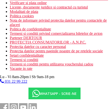
Verificare si plata online
Licente, documente juridice si contractul cu turistul
Modalitati de plata
Politica cookies
Nota de informare privind protectia datelor pentru contactele de
afaceri
Politica de confidentialitate
Termeni si conditii privind comercializarea biletelor de avion
Partener DERTOUR
PROTECTIA CONSUMATORILOR - A.N.P.C.
Protectia datelor cu caracter personal
Protectia datelor pentru paginile noastre de pe retelele sociale
Setari confidentialitate
Termeni si conditii
Termeni si conditii pentru utilizarea voucherului cadou
Vacante in rate
Lu - Vi 8am-20pm l Sb 9am-18 pm
031 22 99 222
WHATSAPP - SCRIE-NE