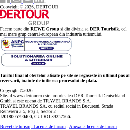
Copyright © 2026, DERTOUR
Facem parte din
REWE Group
si din divizia sa
DER Touristik
, cel
mai mare grup central-european din industria turismului.
Tariful final al ofertelor afisate pe site se regaseste in ultimul pas al
rezervarii, inainte de initierea procesului de plata.
Copyright ©
2026
Site-ul www.dertour.ro este proprietatea DER Touristik Deutschland
Gmbh si este operat de TRAVEL BRANDS S.A.
TRAVEL BRANDS SA, cu sediul social in Bucuresti, Strada
Reinvierii 3-5, Etaj 1, Sector 2
J2018005790400, CUI RO 39257566.
Brevet de turism
-
Licenta de turism
-
Anexa la licenta de turism