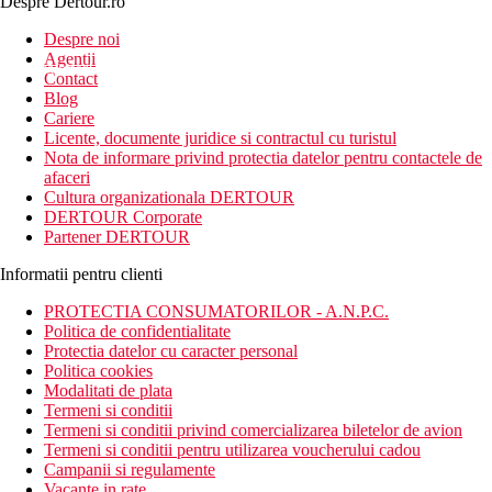
Despre Dertour.ro
Inscrie-te la
Despre noi
Agentii
newsletter!
Contact
Blog
Cariere
Licente, documente juridice si contractul cu turistul
Nota de informare privind protectia datelor pentru contactele de
afaceri
Cultura organizationala DERTOUR
DERTOUR Corporate
Partener DERTOUR
Informatii pentru clienti
PROTECTIA CONSUMATORILOR - A.N.P.C.
Politica de confidentialitate
Protectia datelor cu caracter personal
Politica cookies
Modalitati de plata
Termeni si conditii
Termeni si conditii privind comercializarea biletelor de avion
Termeni si conditii pentru utilizarea voucherului cadou
Campanii si regulamente
Vacante in rate