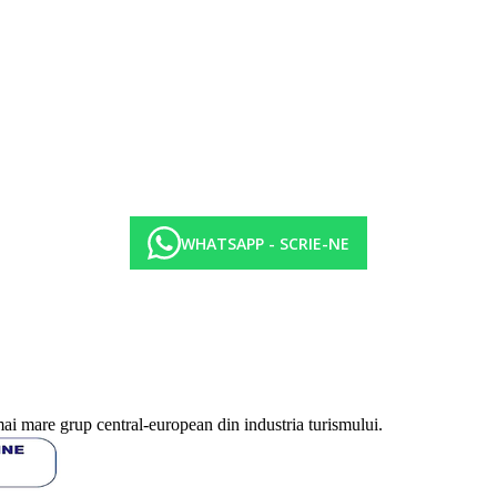
30 - 10:30
erar la locul de cazare. Este posibil sa fie necesara purtarea unei casti 
WHATSAPP - SCRIE-NE
noapte.
mai mare grup central-european din industria turismului.