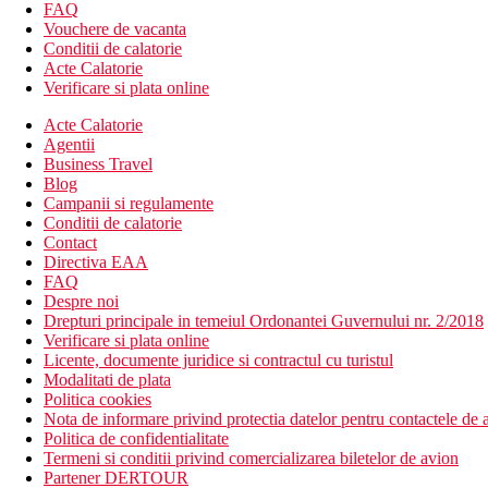
Wi-Fi gratuit
FAQ
serviciu de transfer gratuit catre Golful Citara (Spa Poseid
Vouchere de vacanta
parcare
Conditii de calatorie
inchiriere auto si motociclete (contra cost)
Acte Calatorie
aer conditionat
Verificare si plata online
menaj zilnic
Acte Calatorie
camera de bagaje
Agentii
receptie deschisa non - stop
Business Travel
terasa
Blog
gradina
Campanii si regulamente
Descrierea plajei
Conditii de calatorie
plaja cu nisip
Contact
sezlonguri si umbrele contra cost
Directiva EAA
serviciu de transfer gratuit
FAQ
Despre noi
Activitati sportive gratuite
Drepturi principale in temeiul Ordonantei Guvernului nr. 2/2018
plaja
Verificare si plata online
piscina exterioara cu apa termala
Licente, documente juridice si contractul cu turistul
Modalitati de plata
Activitati sportive contra cost
Politica cookies
drumetii
Nota de informare privind protectia datelor pentru contactele de a
inchiriere de biciclete
Politica de confidentialitate
sauna
Termeni si conditii privind comercializarea biletelor de avion
piscina interioara cu apa termala
Partener DERTOUR