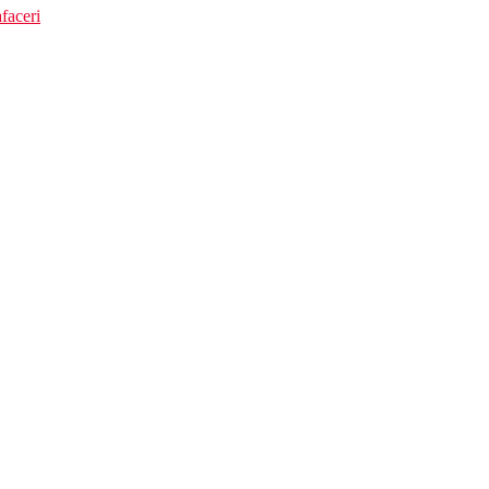
faceri
ia prosoape contra cost
t