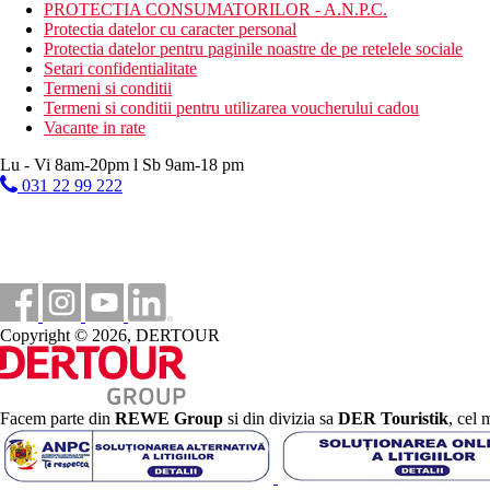
PROTECTIA CONSUMATORILOR - A.N.P.C.
Masa
Protectia datelor cu caracter personal
Demipensiune:
Protectia datelor pentru paginile noastre de pe retelele sociale
Setari confidentialitate
Mic dejun sub forma de bufet bogat (dulce si sarat), ora 7:
Termeni si conditii
Optiuni de mic dejun fara gluten si vegane disponibile
Termeni si conditii pentru utilizarea voucherului cadou
Cina
Vacante in rate
Categoria oficiala
Lu - Vi 8am-20pm l Sb 9am-18 pm
3 stele
031 22 99 222
Nota
Taxa de turist de aproximativ 2-4 EUR/persoana/zi, platibila in num
Hotelul accepta caini de talie mica. Se percepe o taxa de 5 EUR/
Plaja
Copyright © 2026, DERTOUR
Plaja
Sezlonguri pe plaja contra cost
Umbrele pe plaja contra cost
Facem parte din
REWE Group
si din divizia sa
DER Touristik
, cel 
Vacanta la plaja
Piscine