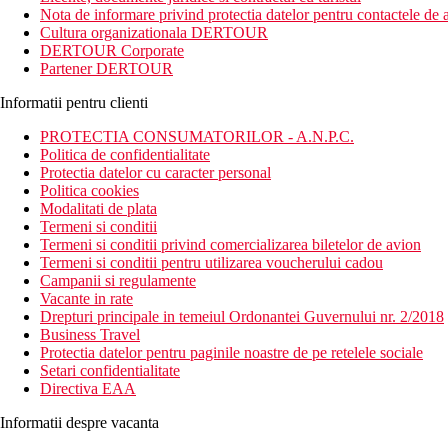
Nota de informare privind protectia datelor pentru contactele de a
Distanta
Cultura organizationala DERTOUR
plaja Sorgeto: 1.5 km
DERTOUR Corporate
aeroport: 55,7 km
Partener DERTOUR
centru: 4,4 km Forio
magazine: 400 m
Informatii pentru clienti
Descrierea camerei
PROTECTIA CONSUMATORILOR - A.N.P.C.
Camera dubla:
Politica de confidentialitate
Protectia datelor cu caracter personal
aer conditionat
Politica cookies
TV
Modalitati de plata
baie/WC (uscator de par)
Termeni si conditii
balcon/terasa
Termeni si conditii privind comercializarea biletelor de avion
seif
Termeni si conditii pentru utilizarea voucherului cadou
frigider
Campanii si regulamente
Vacante in rate
Descrierea hotelului
Drepturi principale in temeiul Ordonantei Guvernului nr. 2/2018
Hotelul dispune de:
Business Travel
Protectia datelor pentru paginile noastre de pe retelele sociale
hol de intrare cu receptie
Setari confidentialitate
restaurant principal
Directiva EAA
bar langa piscina (contra cost)
piscina exterioara cu apa termala, posibilitatea de a inchir
Informatii despre vacanta
piscina interioara cu apa termala (sauna, cada) - contra cos