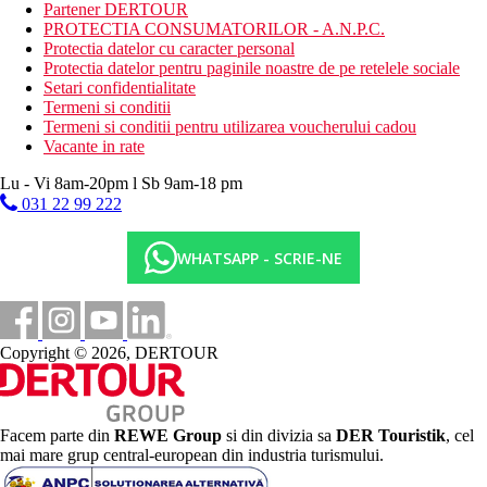
plaja cu nisip (sezlonguri si umbrele contra cost)
Partener DERTOUR
PROTECTIA CONSUMATORILOR - A.N.P.C.
Activitati sportive gratuite
Protectia datelor cu caracter personal
Protectia datelor pentru paginile noastre de pe retelele sociale
Setari confidentialitate
Activitati sportive contra cost
Termeni si conditii
Termeni si conditii pentru utilizarea voucherului cadou
Vacante in rate
Masa
Mic dejun
Lu - Vi 8am-20pm l Sb 9am-18 pm
mic dejun tip bufet
031 22 99 222
Demipensiune
bufet de mic dejun, cina
WHATSAPP - SCRIE-NE
Categoria oficiala
3 stele
Nota
Copyright © 2026, DERTOUR
Sfera si calitatea serviciilor si activitatilor mentionate mai sus pot
fi afectate de introducerea unor eventuale masuri de igiena sau
antiepidemie in destinatia data. Poate fi necesara o casca de inot
in piscina hotelului. Taxa de turism 2 EUR/persoana/zi achitabila
Facem parte din
REWE Group
si din divizia sa
DER Touristik
, cel
numerar la destinatie.
mai mare grup central-european din industria turismului.