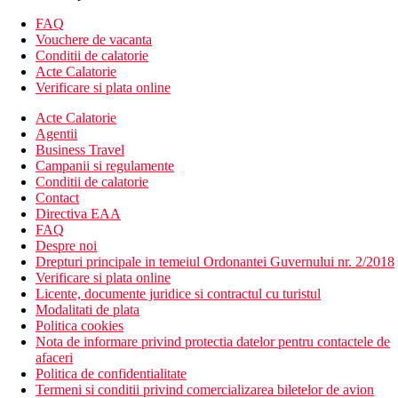
FAQ
Camera dubla, Economy: vedere la curte, (nu sunt
Vouchere de vacanta
posibile doua paturi separate)
Conditii de calatorie
Camera dubla: vedere la mare
Acte Calatorie
Descrierea hotelului
Verificare si plata online
Hotelul dispune de:
Acte Calatorie
Agentii
hol de intrare cu receptie
Business Travel
restaurant principal
Campanii si regulamente
restaurant a la carte
Conditii de calatorie
bar
Contact
Wi-Fi (gratuit)
Directiva EAA
piscina cu apa geotermala (sezlonguri si umbrele gratuite)
FAQ
receptie deschisa non stop
Despre noi
menaj zilnic
Drepturi principale in temeiul Ordonantei Guvernului nr. 2/2018
servicii de spalatorie (contra cost)
Verificare si plata online
curatatorie chimica (contra cost)
Licente, documente juridice si contractul cu turistul
camera de bagaje
Modalitati de plata
birou de turism
Politica cookies
schimb valutar
Nota de informare privind protectia datelor pentru contactele de
piscina
afaceri
babysitting (contra cost)
Politica de confidentialitate
Descrierea plajei
Termeni si conditii privind comercializarea biletelor de avion