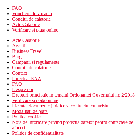
seif (contra cost)
FAQ
balcon sau terasa
Vouchere de vacanta
Alte tipuri de camere (daca nu se specifica altfel, camerele
Conditii de calatorie
au facilitatile de mai sus):
Acte Calatorie
Verificare si plata online
Camera cu vedere la mare
Acte Calatorie
Descrierea hotelului
Agentii
Hotelul dispune de:
Business Travel
Blog
hol de intrare cu receptie
Campanii si regulamente
restaurant
Conditii de calatorie
bar la piscina
Contact
Wi-Fi in zonele comune (gratuit)
Directiva EAA
piscina exterioara cu apa termala
FAQ
camera de bagaje
Despre noi
babysitting (contra cost)
Drepturi principale in temeiul Ordonantei Guvernului nr. 2/2018
menaj zilnic
Verificare si plata online
servicii de spalatorie
Licente, documente juridice si contractul cu turistul
sala de conferinta (contra cost)
Modalitati de plata
lift
Politica cookies
transfer de la si/sau la aeroport (contra cost)
Nota de informare privind protectia datelor pentru contactele de
room service
afaceri
spa & centru de wellness (contra cost)
Politica de confidentialitate
teren de joaca pentru copii