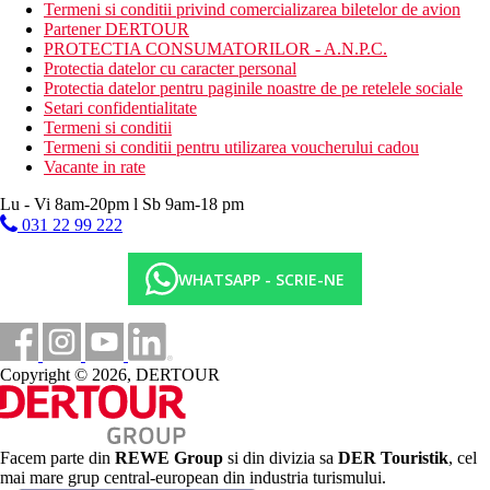
Termeni si conditii privind comercializarea biletelor de avion
parcare
Partener DERTOUR
Descrierea plajei
PROTECTIA CONSUMATORILOR - A.N.P.C.
plaja cu nisip
Protectia datelor cu caracter personal
Protectia datelor pentru paginile noastre de pe retelele sociale
Activitati sportive gratuite
Setari confidentialitate
programe de seara
Termeni si conditii
fitness
Termeni si conditii pentru utilizarea voucherului cadou
tenis de masa
Vacante in rate
Activitati sportive contra cost
Lu - Vi 8am-20pm l Sb 9am-18 pm
Spa
031 22 99 222
tenis
Masa
WHATSAPP - SCRIE-NE
Mic dejun: tip bufet
Demipensiune: mic dejun tip bufet, cina servita (la alegere
din meniu), bufet de legume
Categoria oficiala
Copyright © 2026, DERTOUR
4 stele
Site web
https://www.providence.it/en/
Facem parte din
REWE Group
si din divizia sa
DER Touristik
, cel
mai mare grup central-european din industria turismului.